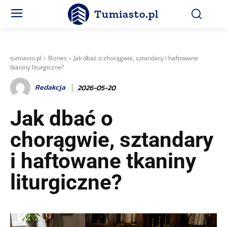
Tumiasto.pl
tumiasto.pl
Biznes
Jak dbać o chorągwie, sztandary i haftowane
tkaniny liturgiczne?
Redakcja
2026-05-20
Jak dbać o
chorągwie, sztandary
i haftowane tkaniny
liturgiczne?