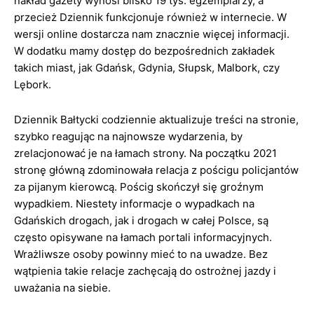
nakład gazety wynosi blisko 19 tys. egzemplarzy, a
przecież Dziennik funkcjonuje również w internecie. W
wersji online dostarcza nam znacznie więcej informacji.
W dodatku mamy dostęp do bezpośrednich zakładek
takich miast, jak Gdańsk, Gdynia, Słupsk, Malbork, czy
Lębork.
Dziennik Bałtycki codziennie aktualizuje treści na stronie,
szybko reagując na najnowsze wydarzenia, by
zrelacjonować je na łamach strony. Na początku 2021
stronę główną zdominowała relacja z pościgu policjantów
za pijanym kierowcą. Pościg skończył się groźnym
wypadkiem. Niestety informacje o wypadkach na
Gdańskich drogach, jak i drogach w całej Polsce, są
często opisywane na łamach portali informacyjnych.
Wrażliwsze osoby powinny mieć to na uwadze. Bez
wątpienia takie relacje zachęcają do ostrożnej jazdy i
uważania na siebie.