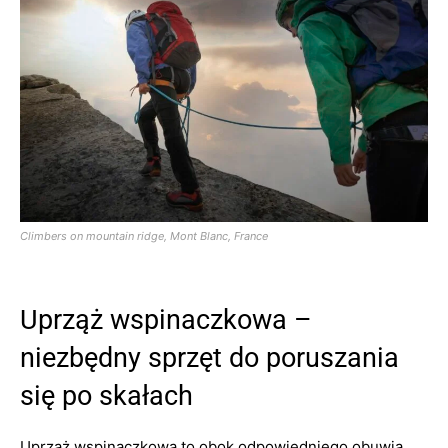
Climbers on mountain ridge, Mont Blanc, France
Uprząż wspinaczkowa –
niezbędny sprzęt do poruszania
się po skałach
Uprząż wspinaczkowa to obok odpowiedniego obuwia