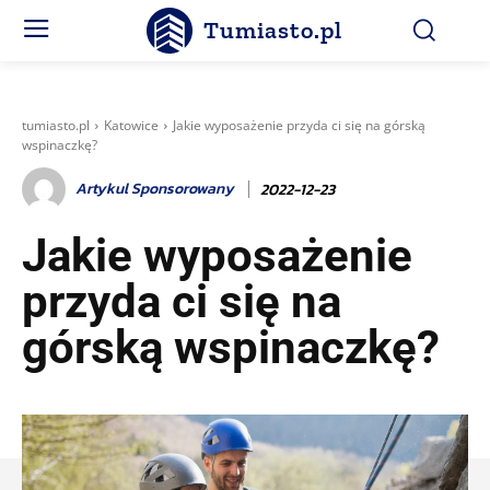
Tumiasto.pl
tumiasto.pl
Katowice
Jakie wyposażenie przyda ci się na górską
wspinaczkę?
Artykul Sponsorowany
2022-12-23
Jakie wyposażenie
przyda ci się na
górską wspinaczkę?