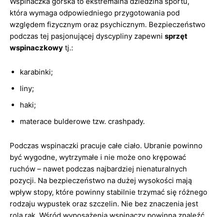
Wspinaczka górska to ekstremalna dziedzina sportu,
która wymaga odpowiedniego przygotowania pod
względem fizycznym oraz psychicznym. Bezpieczeństwo
podczas tej pasjonującej dyscypliny zapewni
sprzęt
wspinaczkowy
tj.:
karabinki;
liny;
haki;
materace bulderowe tzw. crashpady.
Podczas wspinaczki pracuje całe ciało. Ubranie powinno
być wygodne, wytrzymałe i nie może ono krępować
ruchów – nawet podczas najbardziej nienaturalnych
pozycji. Na bezpieczeństwo na dużej wysokości mają
wpływ stopy, które powinny stabilnie trzymać się różnego
rodzaju wypustek oraz szczelin. Nie bez znaczenia jest
rola rąk. Wśród wyposażenia wspinaczy powinna znaleźć