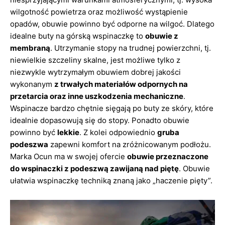
wilgotność powietrza oraz możliwość wystąpienie
opadów, obuwie powinno być odporne na wilgoć. Dlatego
idealne buty na górską wspinaczkę to
obuwie z
membraną
. Utrzymanie stopy na trudnej powierzchni, tj.
niewielkie szczeliny skalne, jest możliwe tylko z
niezwykle wytrzymałym obuwiem dobrej jakości
wykonanym
z trwałych materiałów odpornych na
przetarcia oraz inne uszkodzenia mechaniczne
.
Wspinacze bardzo chętnie sięgają po buty ze skóry, które
idealnie dopasowują się do stopy. Ponadto obuwie
powinno być
lekkie
. Z kolei odpowiednio
gruba
podeszwa
zapewni komfort na zróżnicowanym podłożu.
Marka Ocun ma w swojej ofercie
obuwie przeznaczone
do wspinaczki z podeszwą zawijaną nad piętę
. Obuwie
ułatwia wspinaczkę techniką znaną jako „haczenie pięty”.