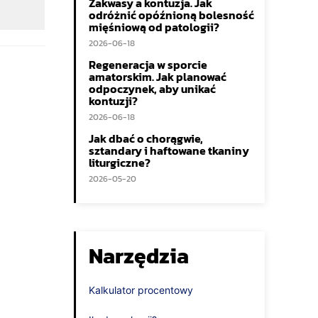
Zakwasy a kontuzja. Jak
odróżnić opóźnioną bolesność
mięśniową od patologii?
2026-06-18
Regeneracja w sporcie
amatorskim. Jak planować
odpoczynek, aby unikać
kontuzji?
2026-06-18
Jak dbać o chorągwie,
sztandary i haftowane tkaniny
liturgiczne?
2026-05-20
Narzędzia
Kalkulator procentowy