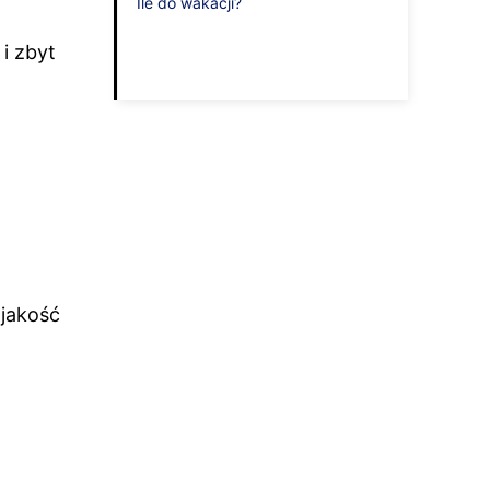
Ile do wakacji?
i zbyt
 jakość