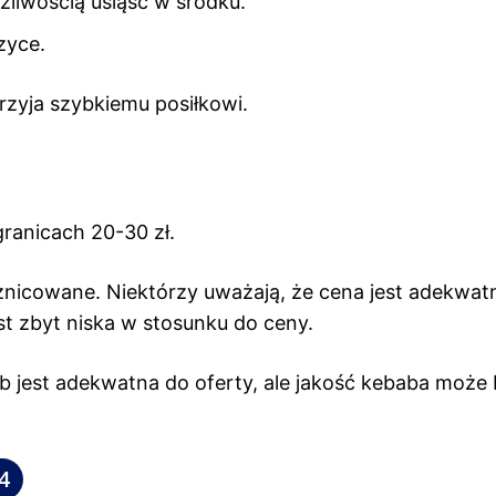
żliwością usiąść w środku.
zyce.
rzyja szybkiemu posiłkowi.
ranicach 20-30 zł.
óżnicowane. Niektórzy uważają, że cena jest adekwat
est zbyt niska w stosunku do ceny.
jest adekwatna do oferty, ale jakość kebaba może
4