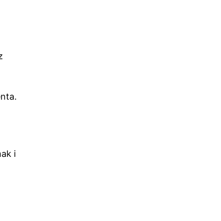
z
nta.
ak i