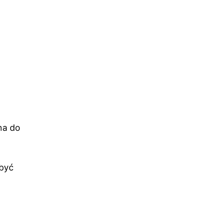
na do
 być