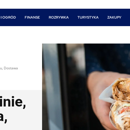
 I OGRÓD
FINANSE
ROZRYWKA
TURYSTYKA
ZAKUPY
nu, Dostawa
nie,
a,