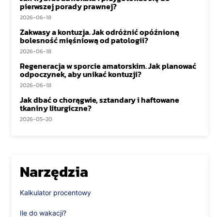
pierwszej porady prawnej?
2026-06-18
Zakwasy a kontuzja. Jak odróżnić opóźnioną
bolesność mięśniową od patologii?
2026-06-18
Regeneracja w sporcie amatorskim. Jak planować
odpoczynek, aby unikać kontuzji?
2026-06-18
Jak dbać o chorągwie, sztandary i haftowane
tkaniny liturgiczne?
2026-05-20
Narzędzia
Kalkulator procentowy
Ile do wakacji?