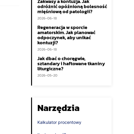
Zakwasy a kontuzja. Jak
odróżnić opóźnioną bolesność
mięśniową od patologii?
2026-06-18
Regeneracja w sporcie
amatorskim. Jak planować
odpoczynek, aby unikać
kontuzji?
2026-06-18
Jak dbać o chorągwie,
sztandary i haftowane tkaniny
liturgiczne?
2026-05-20
Narzędzia
Kalkulator procentowy