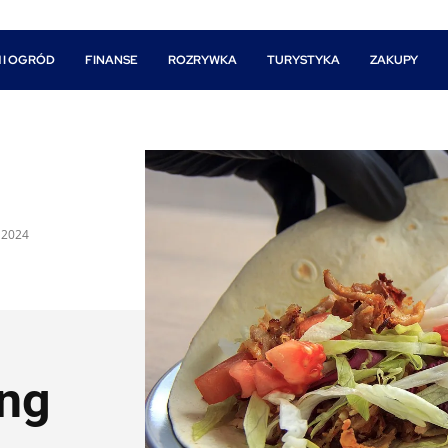
 I OGRÓD
FINANSE
ROZRYWKA
TURYSTYKA
ZAKUPY
 2024
ing