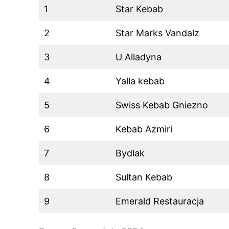
1
Star Kebab
2
Star Marks Vandalz
3
U Alladyna
4
Yalla kebab
5
Swiss Kebab Gniezno
6
Kebab Azmiri
7
Bydlak
8
Sultan Kebab
9
Emerald Restauracja