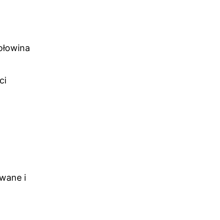
ołowina
ci
owane i