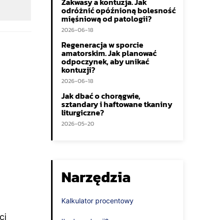
Zakwasy a kontuzja. Jak
odróżnić opóźnioną bolesność
mięśniową od patologii?
2026-06-18
Regeneracja w sporcie
amatorskim. Jak planować
odpoczynek, aby unikać
kontuzji?
2026-06-18
Jak dbać o chorągwie,
sztandary i haftowane tkaniny
liturgiczne?
2026-05-20
Narzędzia
Kalkulator procentowy
ci