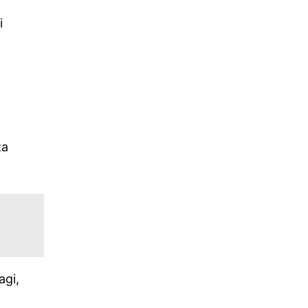
i
.
za
agi,