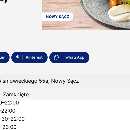
NOWY SĄCZ
ter
Pinterest
WhatsApp
iśniowieckiego 55a, Nowy Sącz
k: Zamknięte
30–22:00
–22:00
1:30–22:00
0–23:00