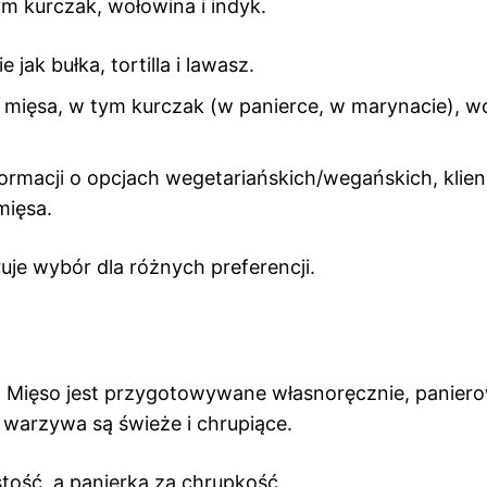
ym kurczak, wołowina i indyk.
jak bułka, tortilla i lawasz.
 mięsa, w tym kurczak (w panierce, w marynacie), w
rmacji o opcjach wegetariańskich/wegańskich, klien
mięsa.
uje wybór dla różnych preferencji.
n. Mięso jest przygotowywane własnoręcznie, panier
 warzywa są świeże i chrupiące.
tość, a panierka za chrupkość.