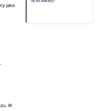
Ile do wakacji?
ny jako
.
szu. W