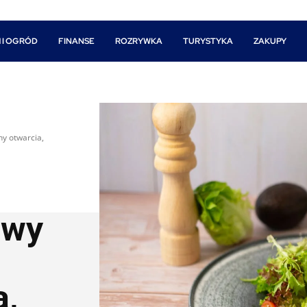
 I OGRÓD
FINANSE
ROZRYWKA
TURYSTYKA
ZAKUPY
ny otwarcia,
owy
a,