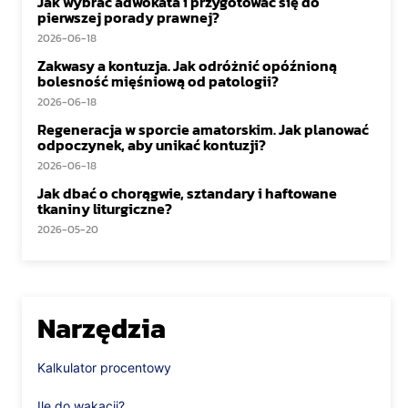
Jak wybrać adwokata i przygotować się do
pierwszej porady prawnej?
2026-06-18
Zakwasy a kontuzja. Jak odróżnić opóźnioną
bolesność mięśniową od patologii?
2026-06-18
Regeneracja w sporcie amatorskim. Jak planować
odpoczynek, aby unikać kontuzji?
2026-06-18
Jak dbać o chorągwie, sztandary i haftowane
tkaniny liturgiczne?
2026-05-20
Narzędzia
Kalkulator procentowy
Ile do wakacji?