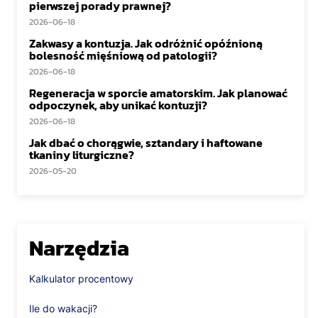
pierwszej porady prawnej?
2026-06-18
Zakwasy a kontuzja. Jak odróżnić opóźnioną
bolesność mięśniową od patologii?
2026-06-18
Regeneracja w sporcie amatorskim. Jak planować
odpoczynek, aby unikać kontuzji?
2026-06-18
Jak dbać o chorągwie, sztandary i haftowane
tkaniny liturgiczne?
2026-05-20
Narzędzia
Kalkulator procentowy
Ile do wakacji?