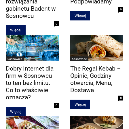
rozwiązania
Podpowiadamy
gabinetu Badent w
0
Sosnowcu
Więcej
0
Więcej
Sosnowiec
Sosnowiec
Dobry Internet dla
The Regal Kebab –
firm w Sosnowcu
Opinie, Godziny
to ten bez limitu.
otwarcia, Menu,
Co to właściwie
Dostawa
oznacza?
0
Więcej
0
Więcej