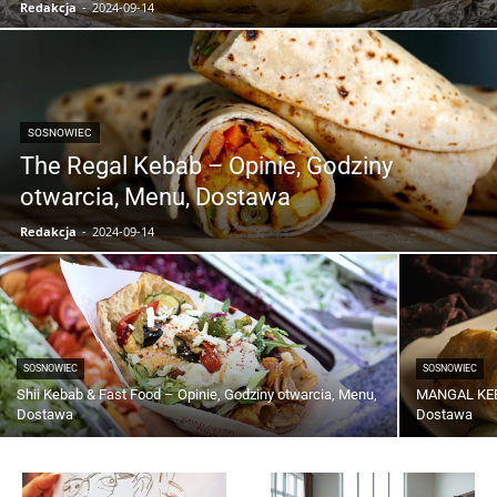
Redakcja
-
2024-09-14
SOSNOWIEC
The Regal Kebab – Opinie, Godziny
otwarcia, Menu, Dostawa
Redakcja
-
2024-09-14
SOSNOWIEC
SOSNOWIEC
Shii Kebab & Fast Food – Opinie, Godziny otwarcia, Menu,
MANGAL KEBA
Dostawa
Dostawa