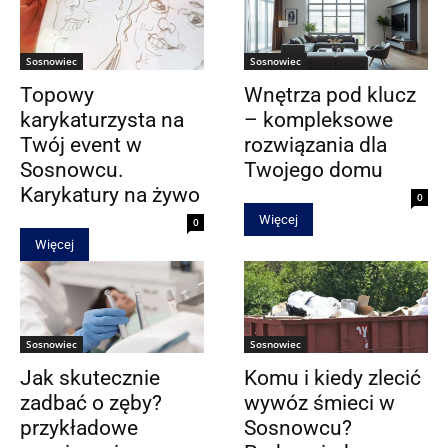
Sosnowiec
Sosnowiec
​Topowy
Wnętrza pod klucz
karykaturzysta na
– kompleksowe
Twój event w
rozwiązania dla
Sosnowcu.
Twojego domu
Karykatury na żywo
0
Więcej
0
Więcej
Sosnowiec
Sosnowiec
Jak skutecznie
Komu i kiedy zlecić
zadbać o zęby?
wywóz śmieci w
przykładowe
Sosnowcu?