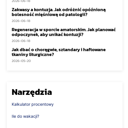
2026-06-18
Zakwasy a kontuzja. Jak odróżnić opóźnioną
bolesność mięśniową od patologii?
2026-06-18
Regeneracja w sporcie amatorskim. Jak planować
odpoczynek, aby unikać kontuzji?
2026-06-18
Jak dbać o chorągwie, sztandary i haftowane
tkaniny liturgiczne?
2026-05-20
Narzędzia
Kalkulator procentowy
Ile do wakacji?