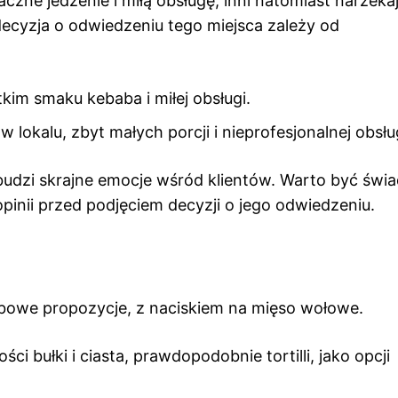
aczne jedzenie i miłą obsługę, inni natomiast narzeka
 decyzja o odwiedzeniu tego miejsca zależy od
im smaku kebaba i miłej obsługi.
lokalu, zbyt małych porcji i nieprofesjonalnej obsług
budzi skrajne emocje wśród klientów. Warto być św
inii przed podjęciem decyzji o jego odwiedzeniu.
owe propozycje, z naciskiem na mięso wołowe.
ci bułki i ciasta, prawdopodobnie tortilli, jako opcji