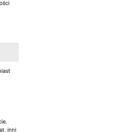
ości
iast
ie.
t, inni