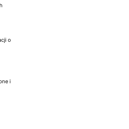
ch
cji o
one i