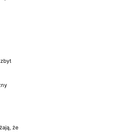
 zbyt
zny
ają, że