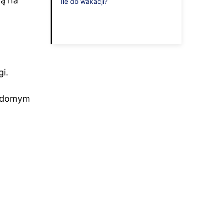
ją na
Ile do wakacji?
i.
iadomym