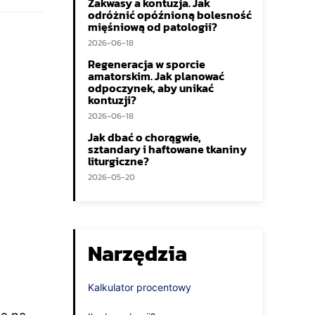
Zakwasy a kontuzja. Jak
odróżnić opóźnioną bolesność
mięśniową od patologii?
2026-06-18
Regeneracja w sporcie
amatorskim. Jak planować
odpoczynek, aby unikać
kontuzji?
2026-06-18
Jak dbać o chorągwie,
sztandary i haftowane tkaniny
liturgiczne?
2026-05-20
Narzędzia
Kalkulator procentowy