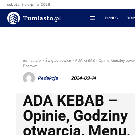
sobota, 8 sierpnia, 2026
Tumiasto.pl
BIZNES
DOM
tumiasto.pl
Świętochłowice
ADA KEBAB – Opinie, Godziny otwar
Dostawa
2024-09-14
Redakcja
ADA KEBAB –
Opinie, Godziny
otwarcia, Menu,