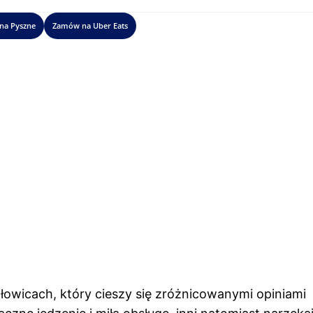
na Pyszne
Zamów na Uber Eats
owicach, który cieszy się zróżnicowanymi opiniami