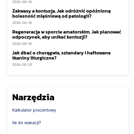
2026-06-18
Zakwasy a kontuzja. Jak odróżnić opóźnioną
bolesność mięśniową od patologii?
2026-06-18
Regeneracja w sporcie amatorskim. Jak planować
odpoczynek, aby unikać kontuzji?
2026-06-18
Jak dbać o chorągwie, sztandary i haftowane
tkaniny liturgiczne?
2026-05-20
Narzędzia
Kalkulator procentowy
Ile do wakacji?