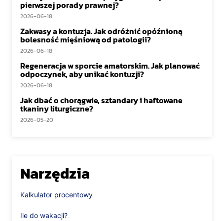
pierwszej porady prawnej?
2026-06-18
Zakwasy a kontuzja. Jak odróżnić opóźnioną
bolesność mięśniową od patologii?
2026-06-18
Regeneracja w sporcie amatorskim. Jak planować
odpoczynek, aby unikać kontuzji?
2026-06-18
Jak dbać o chorągwie, sztandary i haftowane
tkaniny liturgiczne?
2026-05-20
Narzędzia
Kalkulator procentowy
Ile do wakacji?