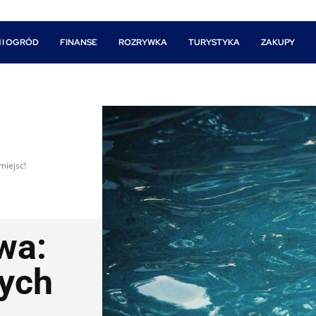
 I OGRÓD
FINANSE
ROZRYWKA
TURYSTYKA
ZAKUPY
miejsc!
wa:
zych