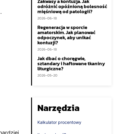
Zakwasy a kontuzja. Jak
odróżnić opóźnioną bolesność
mięśniową od patologii?
.
2026-06-18
Regeneracja w sporcie
amatorskim. Jak planować
odpoczynek, aby unikać
kontuzji?
2026-06-18
Jak dbać o chorągwie,
sztandary i haftowane tkaniny
liturgiczne?
2026-05-20
Narzędzia
Kalkulator procentowy
bardziej