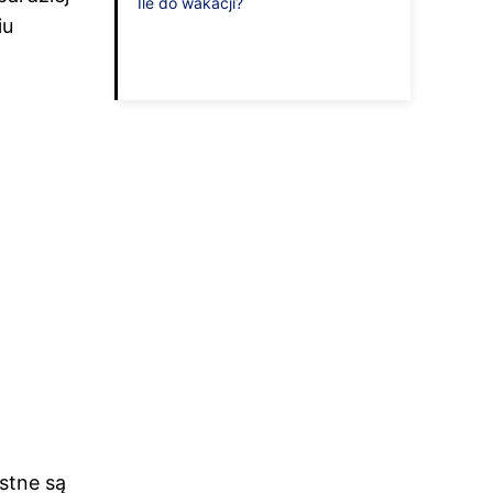
Ile do wakacji?
iu
stne są