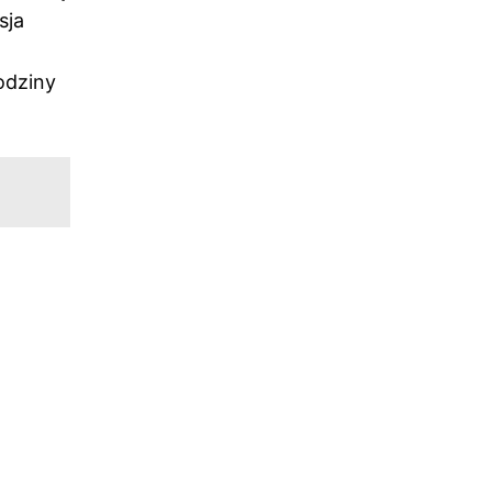
sja
odziny