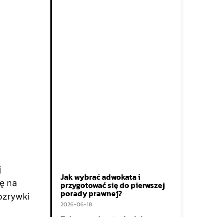
j
Jak wybrać adwokata i
ę na
przygotować się do pierwszej
porady prawnej?
ozrywki
2026-06-18