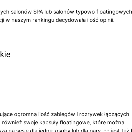
szych salonów SPA lub salonów typowo floatingowych
cji w naszym rankingu decydowała ilość opinii.
kie
ujące ogromną ilość zabiegów i rozrywek łączących
 również swoje kapsuły floatingowe, które można
 na sesje dla jednej osoby lub dla pary, co jest też 