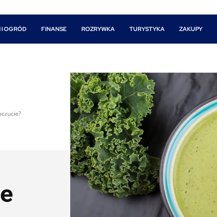
 I OGRÓD
FINANSE
ROZRYWKA
TURYSTYKA
ZAKUPY
oczucie?
je