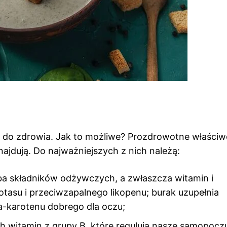
 do zdrowia. Jak to możliwe? Prozdrowotne właściw
najdują. Do najważniejszych z nich należą:
 składników odżywczych, a zwłaszcza witamin i
otasu i przeciwzapalnego likopenu; burak uzupełnia
a-karotenu dobrego dla oczu;
h witamin z grupy B, które regulują nasze samopoczu