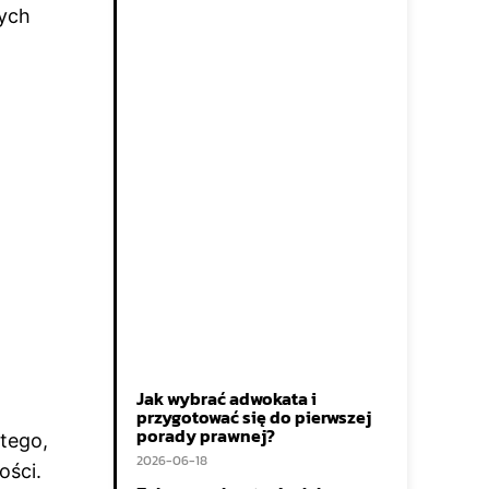
wych
Jak wybrać adwokata i
przygotować się do pierwszej
porady prawnej?
 tego,
2026-06-18
ości.