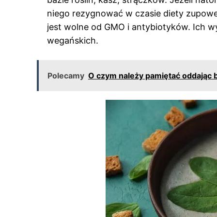
niego rezygnować w czasie diety zupowej
jest wolne od GMO i antybiotyków. Ich wy
wegańskich.
Polecamy
O czym należy pamiętać oddając 