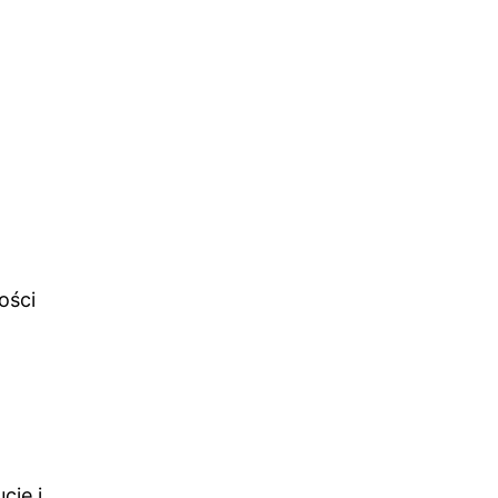
ości
cie i