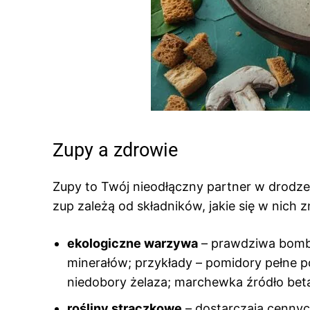
Zupy a zdrowie
Zupy to Twój nieodłączny partner w drodze
zup zależą od składników, jakie się w nich z
ekologiczne warzywa
– prawdziwa bomba
minerałów; przykłady – pomidory pełne p
niedobory żelaza; marchewka źródło bet
rośliny strączkowe
– dostarczają cennyc