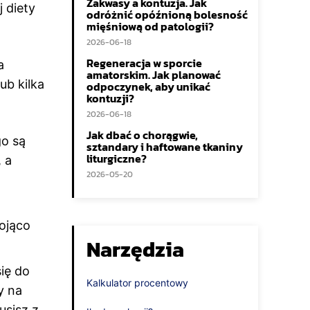
Zakwasy a kontuzja. Jak
 diety
odróżnić opóźnioną bolesność
mięśniową od patologii?
2026-06-18
Regeneracja w sporcie
a
amatorskim. Jak planować
ub kilka
odpoczynek, aby unikać
kontuzji?
2026-06-18
Jak dbać o chorągwie,
o są
sztandary i haftowane tkaniny
liturgiczne?
, a
2026-05-20
kojąco
Narzędzia
się do
Kalkulator procentowy
y na
usisz z