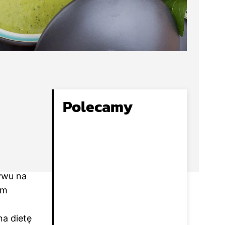
Polecamy
ywu na
om
na dietę