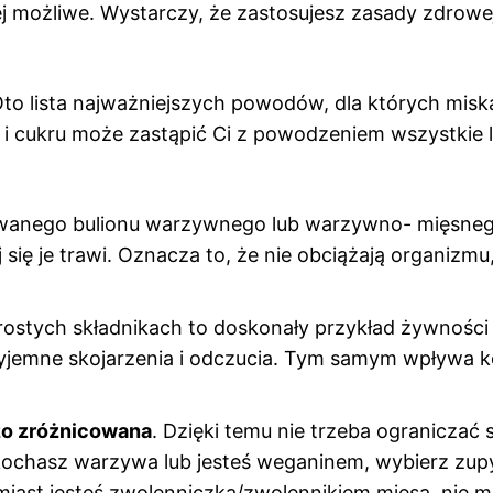
iej możliwe. Wystarczy, że zastosujesz zasady zdrowej
to lista najważniejszych powodów, dla których misk
 i cukru może zastąpić Ci z powodzeniem wszystkie l
owanego bulionu warzywnego lub warzywno- mięsneg
j się je trawi. Oznacza to, że nie obciążają organizmu
prostych składnikach to doskonały przykład żywności
przyjemne skojarzenia i odczucia. Tym samym wpływa 
zo zróżnicowana
. Dzięki temu nie trzeba ograniczać 
i kochasz warzywa lub jesteś weganinem, wybierz zup
omiast jesteś zwolenniczką/zwolennikiem mięsa, nie m