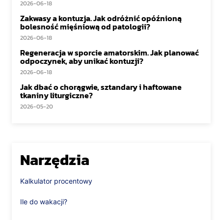
2026-06-18
Zakwasy a kontuzja. Jak odróżnić opóźnioną
bolesność mięśniową od patologii?
2026-06-18
Regeneracja w sporcie amatorskim. Jak planować
odpoczynek, aby unikać kontuzji?
2026-06-18
Jak dbać o chorągwie, sztandary i haftowane
tkaniny liturgiczne?
2026-05-20
Narzędzia
Kalkulator procentowy
Ile do wakacji?