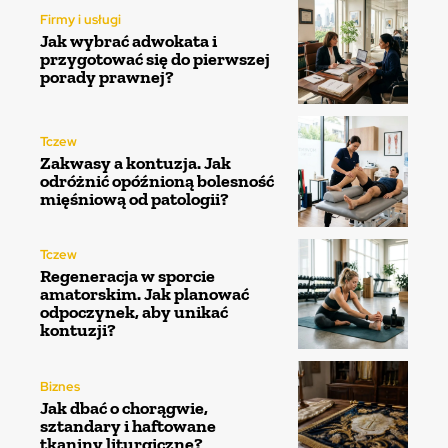
Firmy i usługi
Jak wybrać adwokata i
przygotować się do pierwszej
porady prawnej?
Tczew
Zakwasy a kontuzja. Jak
odróżnić opóźnioną bolesność
mięśniową od patologii?
Tczew
Regeneracja w sporcie
amatorskim. Jak planować
odpoczynek, aby unikać
kontuzji?
Biznes
Jak dbać o chorągwie,
sztandary i haftowane
tkaniny liturgiczne?