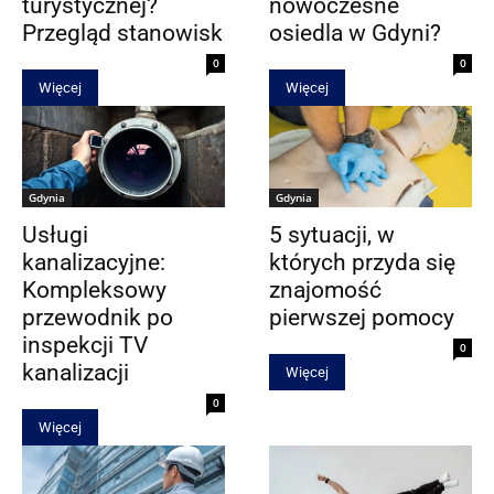
turystycznej?
nowoczesne
Przegląd stanowisk
osiedla w Gdyni?
0
0
Więcej
Więcej
Gdynia
Gdynia
Usługi
5 sytuacji, w
kanalizacyjne:
których przyda się
Kompleksowy
znajomość
przewodnik po
pierwszej pomocy
inspekcji TV
0
kanalizacji
Więcej
0
Więcej