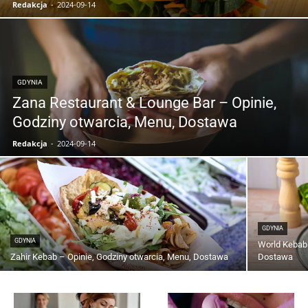
Redakcja
-
2024-09-14
GDYNIA
Zana Restaurant & Lounge Bar – Opinie,
Godziny otwarcia, Menu, Dostawa
Redakcja
-
2024-09-14
GDYNIA
GDYNIA
World Kebab 
Zahir Kebab – Opinie, Godziny otwarcia, Menu, Dostawa
Dostawa