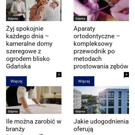
Gdynia
Gdynia
Żyj spokojnie
Aparaty
każdego dnia –
ortodontyczne –
kameralne domy
kompleksowy
szeregowe z
przewodnik po
ogrodem blisko
metodach
Gdańska
prostowania zębów
0
0
Więcej
Więcej
Gdynia
Gdynia
Ile można zarobić w
Jakie udogodnienia
branży
oferują