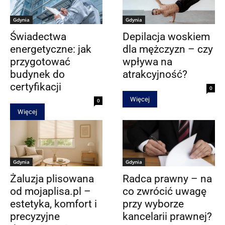
Gdynia
Gdynia
Świadectwa
Depilacja woskiem
energetyczne: jak
dla mężczyzn – czy
przygotować
wpływa na
budynek do
atrakcyjność?
certyfikacji
0
Więcej
0
Więcej
Gdynia
Gdynia
Żaluzja plisowana
Radca prawny – na
od mojaplisa.pl –
co zwrócić uwagę
estetyka, komfort i
przy wyborze
precyzyjne
kancelarii prawnej?