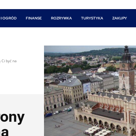
 I OGRÓD
FINANSE
ROZRYWKA
TURYSTYKA
ZAKUPY
 Ci być na
rony
na