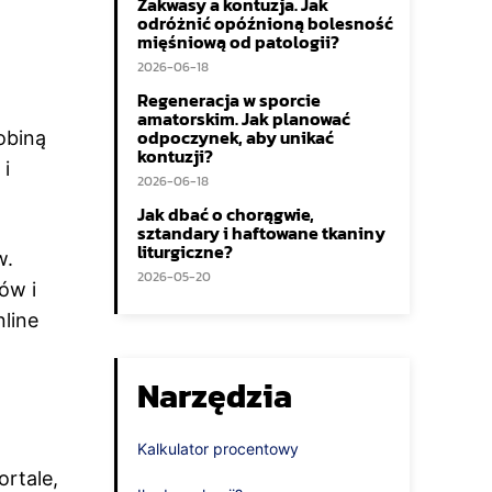
Zakwasy a kontuzja. Jak
odróżnić opóźnioną bolesność
mięśniową od patologii?
2026-06-18
Regeneracja w sporcie
amatorskim. Jak planować
odpoczynek, aby unikać
obiną
kontuzji?
 i
2026-06-18
Jak dbać o chorągwie,
sztandary i haftowane tkaniny
liturgiczne?
w.
2026-05-20
ów i
nline
Narzędzia
Kalkulator procentowy
ortale,