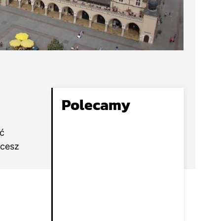
Polecamy
ść
hcesz