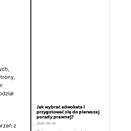
ych,
trony,
am
dział
Jak wybrać adwokata i
przygotować się do pierwszej
porady prawnej?
2026-06-18
arzeń z