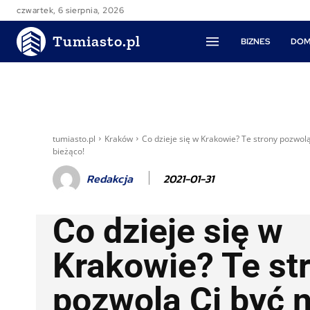
czwartek, 6 sierpnia, 2026
Tumiasto.pl
BIZNES
DOM
tumiasto.pl
Kraków
Co dzieje się w Krakowie? Te strony pozwolą
bieżąco!
2021-01-31
Redakcja
Co dzieje się w
Krakowie? Te st
pozwolą Ci być 