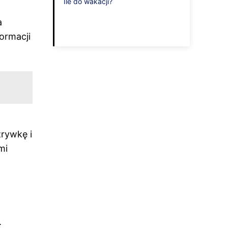
Ile do wakacji?
a
formacji
zrywkę i
mi
.