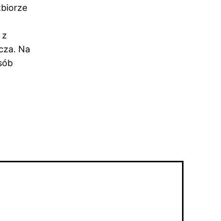
zbiorze
 z
cza. Na
sób