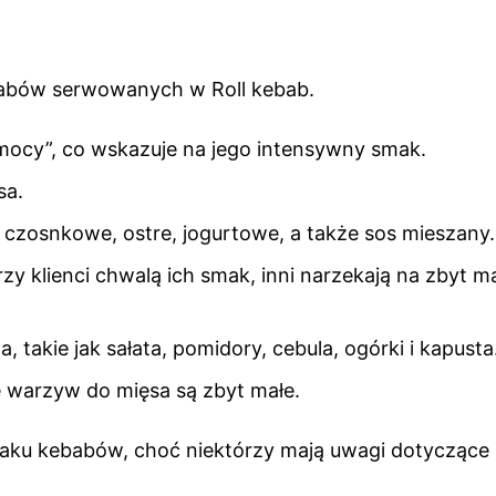
ebabów serwowanych w Roll kebab.
 mocy”, co wskazuje na jego intensywny smak.
sa.
czosnkowe, ostre, jogurtowe, a także sos mieszany.
y klienci chwalą ich smak, inni narzekają na zbyt ma
takie jak sałata, pomidory, cebula, ogórki i kapusta
e warzyw do mięsa są zbyt małe.
smaku kebabów, choć niektórzy mają uwagi dotyczące i