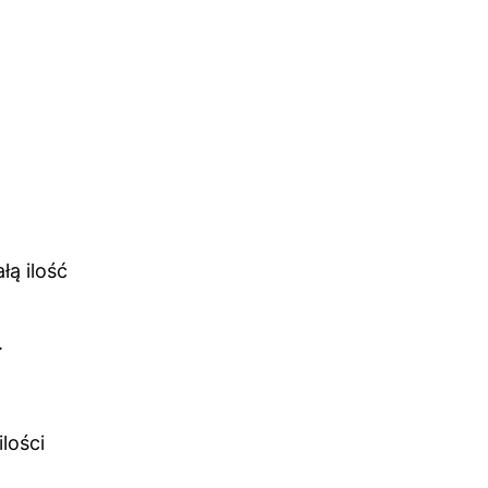
łą ilość
.
lości