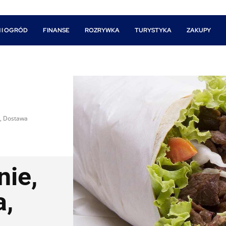
 I OGRÓD
FINANSE
ROZRYWKA
TURYSTYKA
ZAKUPY
u, Dostawa
nie,
a,