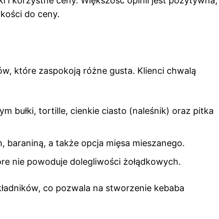
i i korzystne ceny. Większość opinii jest pozytywna,
akości do ceny.
w, które zaspokoją różne gusta. Klienci chwalą
bułki, tortille, cienkie ciasto (naleśnik) oraz pitka
, baraniną, a także opcja mięsa mieszanego.
tóre nie powoduje dolegliwości żołądkowych.
kładników, co pozwala na stworzenie kebaba