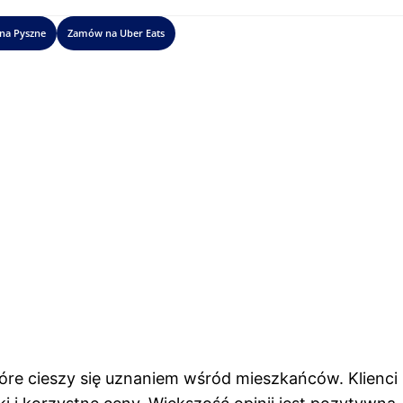
na Pyszne
Zamów na Uber Eats
tóre cieszy się uznaniem wśród mieszkańców. Klienci