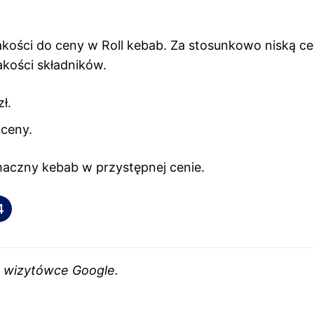
jakości do ceny w Roll kebab. Za stosunkowo niską c
kości składników.
ł.
 ceny.
maczny kebab w przystępnej cenie.
4
 w wizytówce Google.