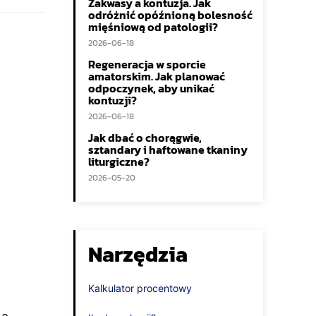
Zakwasy a kontuzja. Jak
odróżnić opóźnioną bolesność
mięśniową od patologii?
2026-06-18
Regeneracja w sporcie
amatorskim. Jak planować
odpoczynek, aby unikać
kontuzji?
2026-06-18
Jak dbać o chorągwie,
sztandary i haftowane tkaniny
liturgiczne?
2026-05-20
Narzędzia
Kalkulator procentowy