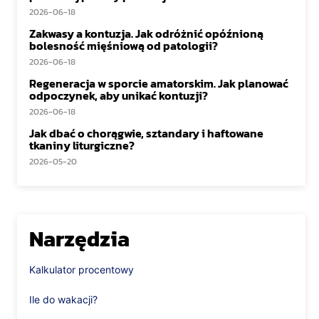
2026-06-18
Zakwasy a kontuzja. Jak odróżnić opóźnioną
bolesność mięśniową od patologii?
2026-06-18
Regeneracja w sporcie amatorskim. Jak planować
odpoczynek, aby unikać kontuzji?
2026-06-18
Jak dbać o chorągwie, sztandary i haftowane
tkaniny liturgiczne?
2026-05-20
Narzędzia
Kalkulator procentowy
Ile do wakacji?