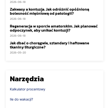
2026-06-18
Zakwasy a kontuzja. Jak odróżnić opóźnioną
bolesność mięśniową od patologii?
2026-06-18
Regeneracja w sporcie amatorskim. Jak planować
odpoczynek, aby unikać kontuzji?
2026-06-18
Jak dbać o chorągwie, sztandary i haftowane
tkaniny liturgiczne?
2026-05-20
Narzędzia
Kalkulator procentowy
Ile do wakacji?