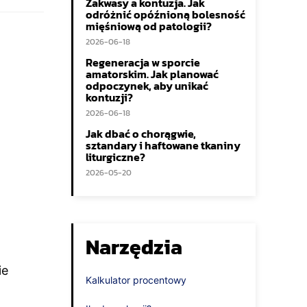
Zakwasy a kontuzja. Jak
odróżnić opóźnioną bolesność
mięśniową od patologii?
2026-06-18
Regeneracja w sporcie
amatorskim. Jak planować
odpoczynek, aby unikać
kontuzji?
2026-06-18
Jak dbać o chorągwie,
sztandary i haftowane tkaniny
liturgiczne?
2026-05-20
Narzędzia
ie
Kalkulator procentowy