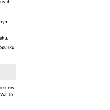
nnych
chym
aku.
tosunku
lientów
 Warto