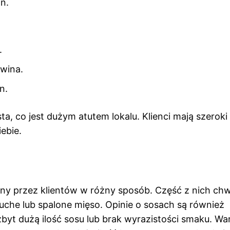
n.
.
owina.
n.
ta, co jest dużym atutem lokalu. Klienci mają szerok
iebie.
y przez klientów w różny sposób. Część z nich chw
suche lub spalone mięso. Opinie o sosach są również
zbyt dużą ilość sosu lub brak wyrazistości smaku. W