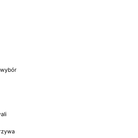
i wybór
ali
arzywa