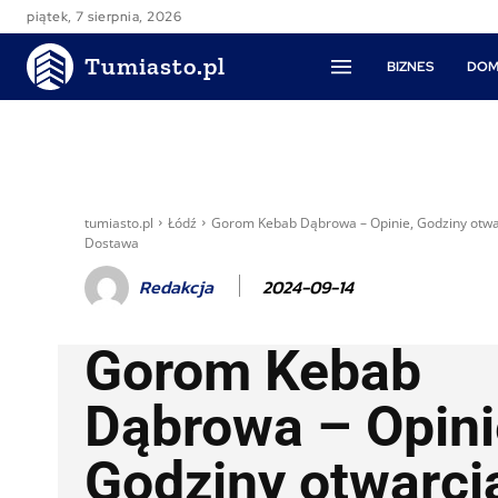
piątek, 7 sierpnia, 2026
Tumiasto.pl
BIZNES
DOM
tumiasto.pl
Łódź
Gorom Kebab Dąbrowa – Opinie, Godziny otwa
Dostawa
2024-09-14
Redakcja
Gorom Kebab
Dąbrowa – Opini
Godziny otwarci