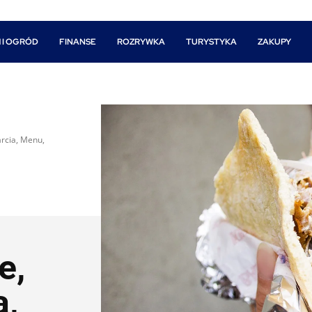
 I OGRÓD
FINANSE
ROZRYWKA
TURYSTYKA
ZAKUPY
rcia, Menu,
e,
a,