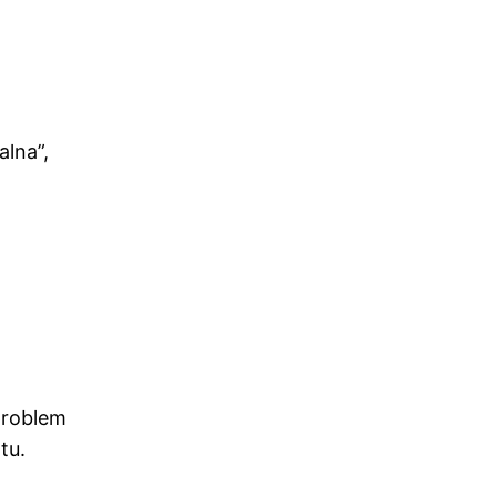
alna”,
problem
tu.