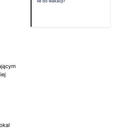
Ile do wakacji?
ającym
iej
okal