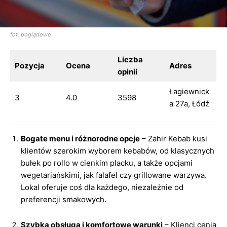
fot. poglądowe
Liczba
Pozycja
Ocena
Adres
opinii
Łagiewnick
3
4.0
3598
a 27a, Łódź
Bogate menu i różnorodne opcje
– Zahir Kebab kusi
klientów szerokim wyborem kebabów, od klasycznych
bułek po rollo w cienkim placku, a także opcjami
wegetariańskimi, jak falafel czy grillowane warzywa.
Lokal oferuje coś dla każdego, niezależnie od
preferencji smakowych.
Szybka obsługa i komfortowe warunki
– Klienci cenią