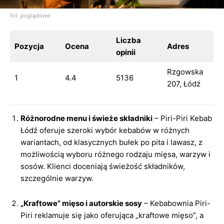
fot. poglądowe
Liczba
Pozycja
Ocena
Adres
opinii
Rzgowska
1
4.4
5136
207, Łódź
Różnorodne menu i świeże składniki
– Piri-Piri Kebab
Łódź oferuje szeroki wybór kebabów w różnych
wariantach, od klasycznych bułek po pita i lawasz, z
możliwością wyboru różnego rodzaju mięsa, warzyw i
sosów. Klienci doceniają świeżość składników,
szczególnie warzyw.
„Kraftowe” mięso i autorskie sosy
– Kebabownia Piri-
Piri reklamuje się jako oferująca „kraftowe mięso”, a