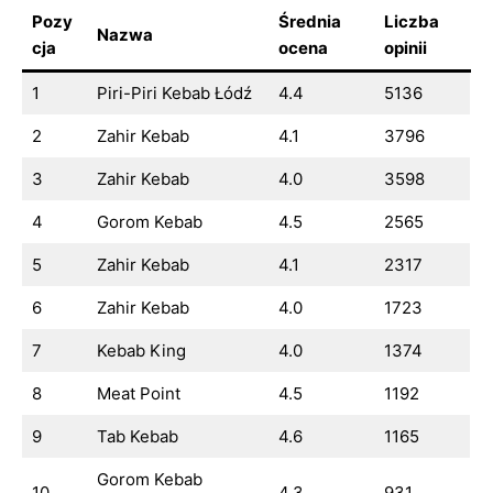
Pozy
Średnia
Liczba
Nazwa
cja
ocena
opinii
1
Piri-Piri Kebab Łódź
4.4
5136
2
Zahir Kebab
4.1
3796
3
Zahir Kebab
4.0
3598
4
Gorom Kebab
4.5
2565
5
Zahir Kebab
4.1
2317
6
Zahir Kebab
4.0
1723
7
Kebab King
4.0
1374
8
Meat Point
4.5
1192
9
Tab Kebab
4.6
1165
Gorom Kebab
10
4.3
931