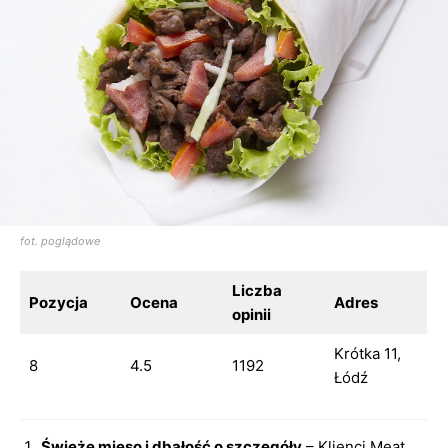
fot. poglądowe
Liczba
Pozycja
Ocena
Adres
opinii
Krótka 11,
8
4.5
1192
Łódź
Świeże mięso i dbałość o szczegóły
– Klienci Meat