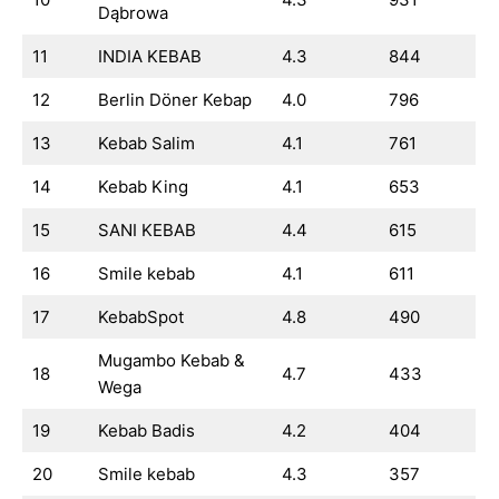
Dąbrowa
11
INDIA KEBAB
4.3
844
12
Berlin Döner Kebap
4.0
796
13
Kebab Salim
4.1
761
14
Kebab King
4.1
653
15
SANI KEBAB
4.4
615
16
Smile kebab
4.1
611
17
KebabSpot
4.8
490
Mugambo Kebab &
18
4.7
433
Wega
19
Kebab Badis
4.2
404
20
Smile kebab
4.3
357