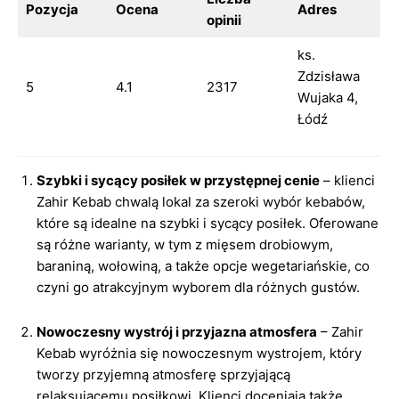
Pozycja
Ocena
Adres
opinii
ks.
Zdzisława
5
4.1
2317
Wujaka 4,
Łódź
Szybki i sycący posiłek w przystępnej cenie
– klienci
Zahir Kebab chwalą lokal za szeroki wybór kebabów,
które są idealne na szybki i sycący posiłek. Oferowane
są różne warianty, w tym z mięsem drobiowym,
baraniną, wołowiną, a także opcje wegetariańskie, co
czyni go atrakcyjnym wyborem dla różnych gustów.
Nowoczesny wystrój i przyjazna atmosfera
– Zahir
Kebab wyróżnia się nowoczesnym wystrojem, który
tworzy przyjemną atmosferę sprzyjającą
relaksującemu posiłkowi. Klienci doceniają także