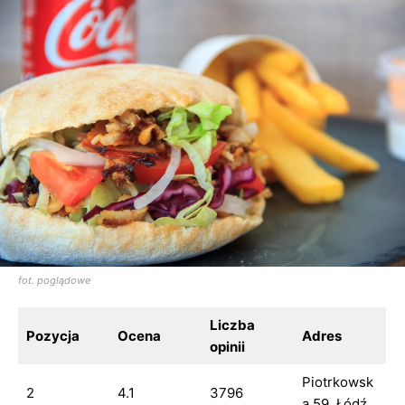
fot. poglądowe
Liczba
Pozycja
Ocena
Adres
opinii
Piotrkowsk
2
4.1
3796
a 59, Łódź