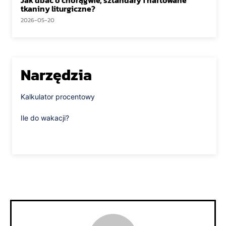
Jak dbać o chorągwie, sztandary i haftowane
tkaniny liturgiczne?
2026-05-20
Narzędzia
Kalkulator procentowy
Ile do wakacji?