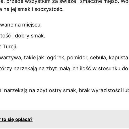
ba, przede wszystkim za świeże i smaczne mięso. Wo
na jej smak i soczystość.
wane na miejscu.
tość i dobry smak.
Turcji.
zywa, takie jak: ogórek, pomidor, cebula, kapusta
tórzy narzekają na zbyt małą ich ilość w stosunku do
i narzekają na zbyt ostry smak, brak wyrazistości lu
 to się opłaca?