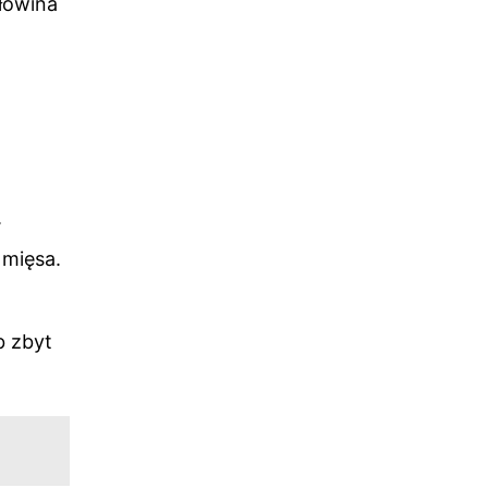
łowina
.
 mięsa.
b zbyt