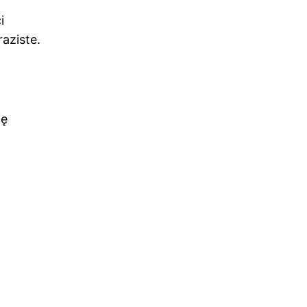
i
aziste.
ię