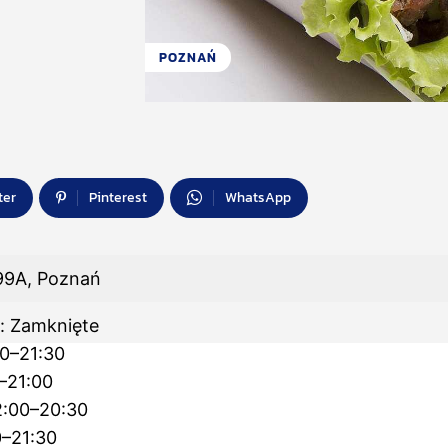
POZNAŃ
ter
Pinterest
WhatsApp
99A, Poznań
k: Zamknięte
00–21:30
–21:00
2:00–20:30
0–21:30