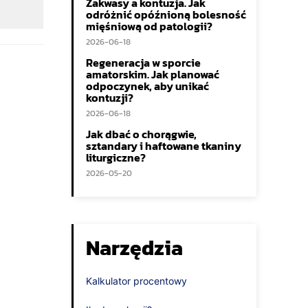
Zakwasy a kontuzja. Jak
odróżnić opóźnioną bolesność
mięśniową od patologii?
2026-06-18
Regeneracja w sporcie
amatorskim. Jak planować
odpoczynek, aby unikać
kontuzji?
2026-06-18
Jak dbać o chorągwie,
sztandary i haftowane tkaniny
liturgiczne?
2026-05-20
Narzędzia
Kalkulator procentowy