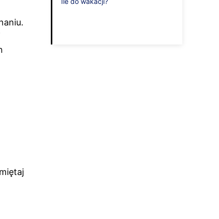
Ile do wakacji?
naniu.
i
h
miętaj