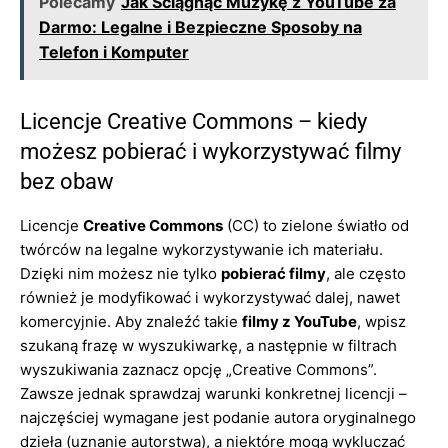
Polecamy
Jak Ściągnąć Muzykę z YouTube za
Darmo: Legalne i Bezpieczne Sposoby na
Telefon i Komputer
Licencje Creative Commons – kiedy
możesz pobierać i wykorzystywać filmy
bez obaw
Licencje
Creative Commons
(CC) to zielone światło od
twórców na legalne wykorzystywanie ich materiału.
Dzięki nim możesz nie tylko
pobierać filmy
, ale często
również je modyfikować i wykorzystywać dalej, nawet
komercyjnie. Aby znaleźć takie
filmy z YouTube
, wpisz
szukaną frazę w wyszukiwarkę, a następnie w filtrach
wyszukiwania zaznacz opcję „Creative Commons”.
Zawsze jednak sprawdzaj warunki konkretnej licencji –
najczęściej wymagane jest podanie autora oryginalnego
dzieła (uznanie autorstwa), a niektóre mogą wykluczać