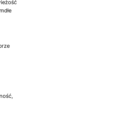
wieżość
 mdłe
brze
ność,