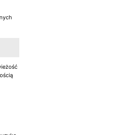
nnych
wieżość
ością