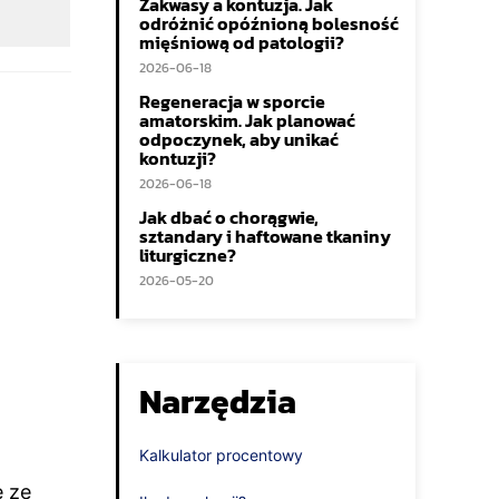
Zakwasy a kontuzja. Jak
odróżnić opóźnioną bolesność
mięśniową od patologii?
2026-06-18
Regeneracja w sporcie
amatorskim. Jak planować
odpoczynek, aby unikać
kontuzji?
2026-06-18
Jak dbać o chorągwie,
sztandary i haftowane tkaniny
liturgiczne?
2026-05-20
Narzędzia
Kalkulator procentowy
e ze