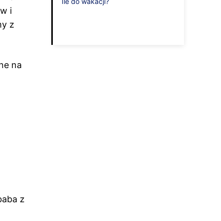
Ile do wakacji?
w i
my z
ane na
baba z