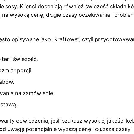
ie sosy. Klienci doceniają również świeżość składnikó
ją na wysoką cenę, długie czasy oczekiwania i proble
często opisywane jako „kraftowe”, czyli przygotowyw
ter i świeżość.
ozmiar porcji.
babów.
iwania na zamówienie.
ostawą.
arty odwiedzenia, jeśli szukasz wysokiej jakości ke
od uwagę potencjalnie wyższą cenę i dłuższe czasy