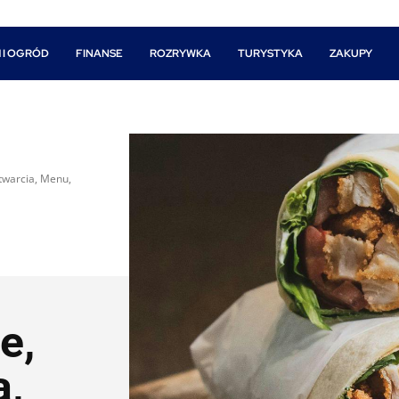
 I OGRÓD
FINANSE
ROZRYWKA
TURYSTYKA
ZAKUPY
twarcia, Menu,
e,
a,