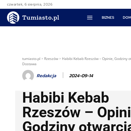
czwartek, 6 sierpnia, 2026
Tumiasto.pl
BIZNES
DOM
tumiasto.pl
Rzeszów
Habibi Kebab Rzeszów – Opinie, Godziny o
Dostawa
2024-09-14
Redakcja
Habibi Kebab
Rzeszów – Opini
Godziny otwarci