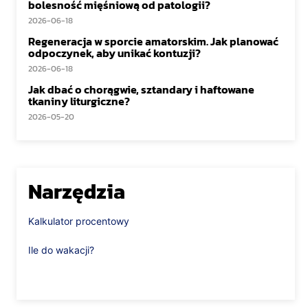
bolesność mięśniową od patologii?
2026-06-18
Regeneracja w sporcie amatorskim. Jak planować
odpoczynek, aby unikać kontuzji?
2026-06-18
Jak dbać o chorągwie, sztandary i haftowane
tkaniny liturgiczne?
2026-05-20
Narzędzia
Kalkulator procentowy
Ile do wakacji?