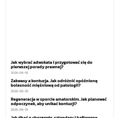
Jak wybrać adwokata i przygotować się do
pierwszej porady prawnej?
2026-06-18
Zakwasy a kontuzja. Jak odróżnić opóźnioną
bolesność mięśniową od patologii?
2026-06-18
Regeneracja w sporcie amatorskim. Jak planować
odpoczynek, aby unikać kontuzji?
2026-06-18
Jak dbać o chorągwie, sztandary i haftowane