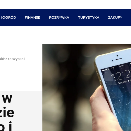
 I OGRÓD
FINANSE
ROZRYWKA
TURYSTYKA
ZAKUPY
isz to szybko i
 w
ie
 i