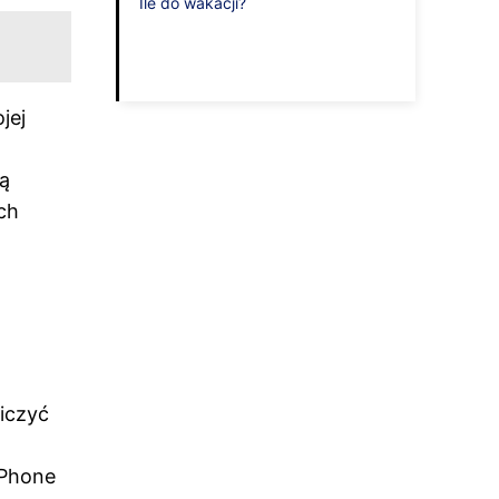
Ile do wakacji?
jej
ną
ch
iczyć
iPhone