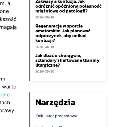
Zakwasy a kontuzja. Jak
em, a
odróżnić opóźnioną bolesność
mięśniową od patologii?
hone
2026-06-18
ększość
Regeneracja w sporcie
ymagają
amatorskim. Jak planować
odpoczynek, aby unikać
kontuzji?
2026-06-18
Jak dbać o chorągwie,
sztandary i haftowane tkaniny
liturgiczne?
2026-05-20
tym
o warto
hone
Narzędzia
ztach
aprawy
Kalkulator procentowy