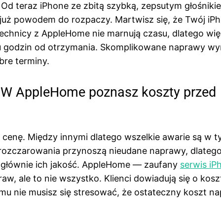
Od teraz iPhone ze zbitą szybką, zepsutym głośniki
już powodem do rozpaczy. Martwisz się, że Twój iP
? Technicy z AppleHome nie marnują czasu, dlatego wi
lku godzin od otrzymania. Skomplikowane naprawy w
obre terminy.
a? W AppleHome poznasz koszty przed
 cenę. Między innymi dlatego wszelkie awarie są w 
 rozczarowania przynoszą nieudane naprawy, dlateg
e głównie ich jakość. AppleHome — zaufany
serwis iP
aw, ale to nie wszystko. Klienci dowiadują się o kos
temu nie musisz się stresować, że ostateczny koszt n