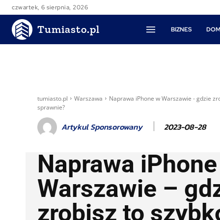
czwartek, 6 sierpnia, 2026
Tumiasto.pl
BIZNES
DOM
tumiasto.pl
Warszawa
Naprawa iPhone w Warszawie - gdzie zrob
sprawnie?
2023-08-28
Artykul Sponsorowany
Naprawa iPhone
Warszawie – gdz
zrobisz to szybko