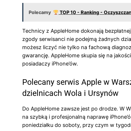
Polecamy
TOP 10 - Ranking - Oczyszcza
Technicy z AppleHome dokonają bezpłatnej 
zgody serwisanci nie podejmą żadnych dział
możesz liczyć nie tylko na fachową diagnoz
gwarancję. AppleHome skupia się na jakośc
posiadaczy iPhone’ów.
Polecany serwis Apple w War
dzielnicach Wola i Ursynów
Do AppleHome zawsze jest po drodze. W Wa
na szybką i profesjonalną naprawę iPhone’
poniedziałku do soboty, przy czym w tygod