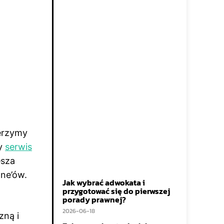
ierzymy
ry
serwis
esza
ne’ów.
Jak wybrać adwokata i
przygotować się do pierwszej
porady prawnej?
2026-06-18
zną i