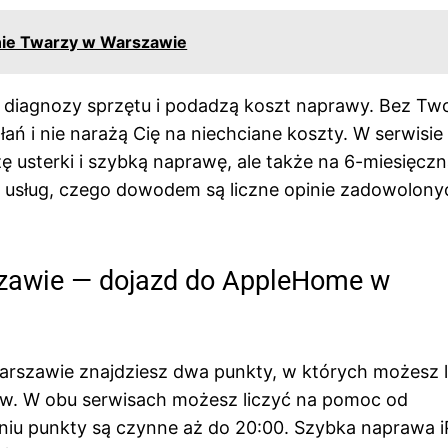
nie Twarzy w Warszawie
diagnozy sprzętu i podadzą koszt naprawy. Bez Two
ań i nie narażą Cię na niechciane koszty. W serwisie
ę usterki i szybką naprawę, ale także na 6-miesięcz
i usług, czego dowodem są liczne opinie zadowolony
szawie — dojazd do AppleHome w
rszawie znajdziesz dwa punkty, w których możesz l
ów. W obu serwisach możesz liczyć na pomoc od
niu punkty są czynne aż do 20:00. Szybka naprawa 