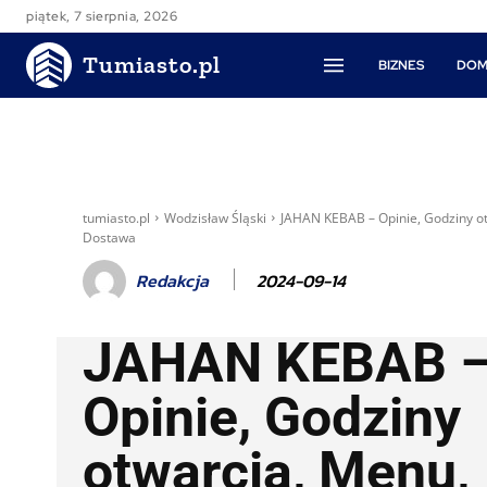
piątek, 7 sierpnia, 2026
Tumiasto.pl
BIZNES
DOM
tumiasto.pl
Wodzisław Śląski
JAHAN KEBAB – Opinie, Godziny o
Dostawa
2024-09-14
Redakcja
JAHAN KEBAB 
Opinie, Godziny
otwarcia, Menu,