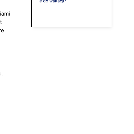
Ile do wakacji?
iami
t
re
u.