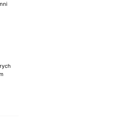
nni
rych
em