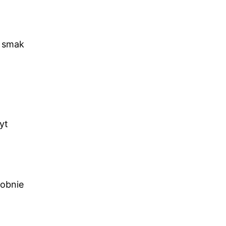
i smak
yt
dobnie