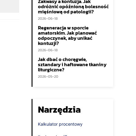
Zakwasy a kontuzja. Jak
odróżnić opóźnioną bolesność
mięśniową od patologii?
2026-06-18
Regeneracja w sporcie
amatorskim. Jak planować
odpoczynek, aby unikać
kontuzji?
2026-06-18
Jak dbać o chorągwie,
sztandary i haftowane tkaniny
liturgiczne?
2026-05-20
Narzędzia
Kalkulator procentowy