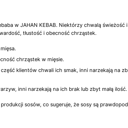
 kebaba w JAHAN KEBAB. Niektórzy chwalą świeżość 
twardość, tłustość i obecność chrząstek.
 mięsa.
becność chrząstek w mięsie.
zęść klientów chwali ich smak, inni narzekają na zb
rzyw, inni narzekają na ich brak lub zbyt małą ilość.
 produkcji sosów, co sugeruje, że sosy są prawdopo