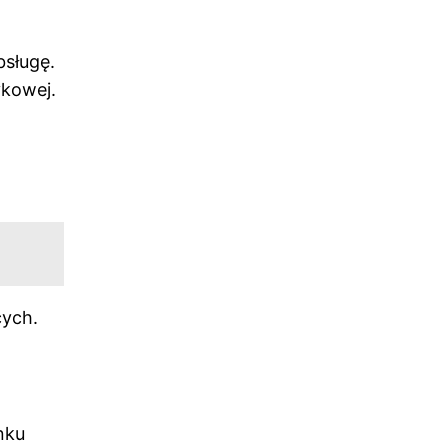
bsługę.
ykowej.
cych.
nku