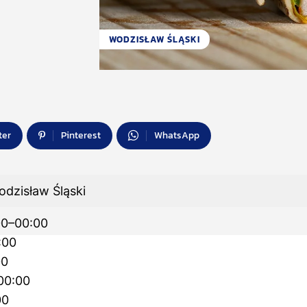
WODZISŁAW ŚLĄSKI
ter
Pinterest
WhatsApp
odzisław Śląski
00–00:00
:00
00
00:00
00