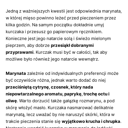
Jedną z ważniejszych kwestii jest odpowiednia marynata,
w której mięso powinno leżeć przed pieczeniem przez
kilka godzin. Na samym początku dokładnie umyj
kurczaka i przesusz go papierowym ręcznikiem.
Konieczne jest jego natarcie solą i świeżo mielonym
pieprzem, aby dobrze
przesiąkł dobranymi
przyprawami
. Kurczak musi być w całości, tak aby
możliwe było również jego natarcie wewnątrz.
Marynata
zależnie od indywidualnych preferencji może
być oczywiście różna, jednak warto dodać do niej
przeciśniętą cytrynę, czosnek, który nada
niepowtarzalnego aromatu, paprykę, trochę octu i
oliwę
. Warto dorzucić także gałązkę rozmarynu, a pod
skórę włożyć masło. Kurczaka nasmarować delikatnie
marynatą, lecz uważać by nie naruszyć skórki, która w
trakcie pieczenia stanie się
wyjątkowo krucha i chrupka
.