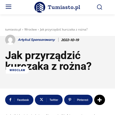
Tumiasto.pl
tumiasto.pl
Wrocław
Jak przyrządzić kurczaka z rożna?
Artykul Sponsorowany
2022-10-19
Jak przyrządzić
kurczaka z rożna?
WROCŁAW
Facebook
Twitter
Pinterest