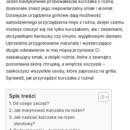
Jeżeli kiedykolwiek próbowałeś/aś kurczaka z rożna,
doskonale znasz jego niepowtarzalny smak i aromat.
Dzisiejsze urządzenia grillowe dają możliwość
samodzielnego przyrządzenia mięs z rożna, dzięki czemu
możesz cieszyć się nie tylko kurczakiem, ale i żeberkami,
skrzydełkami Kentucky czy innymi, wyjątkowymi daniami.
Uprzednie przygotowanie marynaty i wystarczająco
długie odstawienie w niej mięsa przyniesie Ci
zaskakujący smak, a dzięki rożnie, które z zewnątrz
pozostawia skórę chrupką, a wnętrze soczyste –
zaskoczysz wszystkie osoby, które zaprosisz na grilla.
Sprawdź, jak przyrządzić kurczaka z rożna!
Spis treści
Od czego zacząć?
Jak marynować kurczaka na rożen?
Jak nadziać kurczaka na rożen
obrotowy?