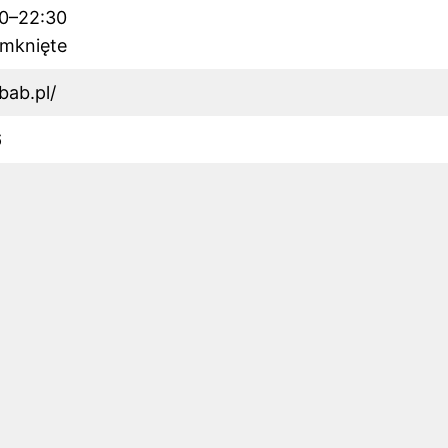
30–22:30
amknięte
bab.pl/
6