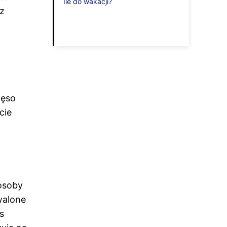
Ile do wakacji?
 z
ięso
cie
 osoby
walone
s