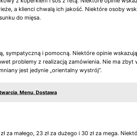
kowy z koperkiem i sos z fetą. Niektóre opinie wska
eże, a klienci chwalą ich jakość. Niektóre osoby wsk
osunku do mięsa.
łą, sympatyczną i pomocną. Niektóre opinie wskazuj
et problemy z realizacją zamówienia. Nie ma zbyt 
niany jest jedynie „orientalny wystrój”.
otwarcia, Menu, Dostawa
 za małego, 23 zł za dużego i 30 zł za mega. Niekt