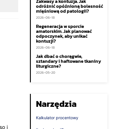
Zakwasy a kontuzja. Jak
odróżnić opóźnioną bolesność
mięśniową od patologii?
2026-06-18
Regeneracja w sporcie
amatorskim. Jak planować
odpoczynek, aby unikać
kontuzji?
2026-06-18
Jak dbać o chorągwie,
sztandary i haftowane tkaniny
liturgiczne?
2026-05-20
Narzędzia
Kalkulator procentowy
so i