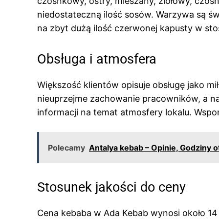
czosnkowy, ostry, mieszany, ziołowy, czosn
niedostateczną ilość sosów. Warzywa są świ
na zbyt dużą ilość czerwonej kapusty w st
Obsługa i atmosfera
Większość klientów opisuje obsługę jako mi
nieuprzejme zachowanie pracowników, a naw
informacji na temat atmosfery lokalu. Wspom
Polecamy
Antalya kebab – Opinie, Godziny 
Stosunek jakości do ceny
Cena kebaba w Ada Kebab wynosi około 14 zł