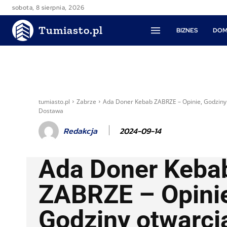
sobota, 8 sierpnia, 2026
Tumiasto.pl
BIZNES
DOM
tumiasto.pl
Zabrze
Ada Doner Kebab ZABRZE – Opinie, Godziny
Dostawa
2024-09-14
Redakcja
Ada Doner Keba
ZABRZE – Opini
Godziny otwarci