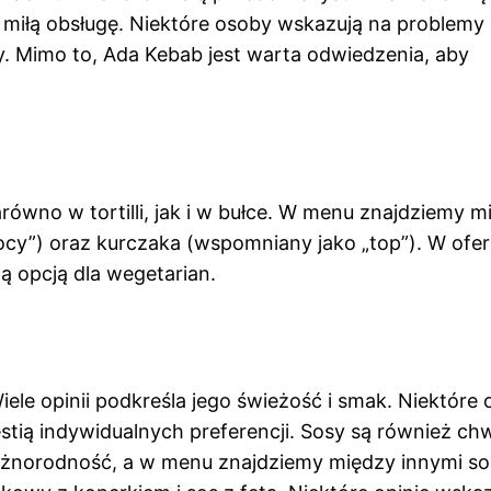
ż miłą obsługę. Niektóre osoby wskazują na problemy
y. Mimo to, Ada Kebab jest warta odwiedzenia, aby
równo w tortilli, jak i w bułce. W menu znajdziemy m
cy”) oraz kurczaka (wspomniany jako „top”). W ofer
lną opcją dla wegetarian.
ele opinii podkreśla jego świeżość i smak. Niektóre
tią indywidualnych preferencji. Sosy są również ch
różnorodność, a w menu znajdziemy między innymi so