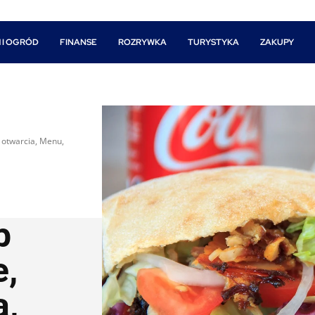
 I OGRÓD
FINANSE
ROZRYWKA
TURYSTYKA
ZAKUPY
 otwarcia, Menu,
b
e,
a,