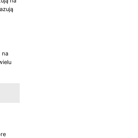
zują na
azują
ą na
wielu
óre