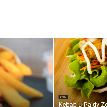
ŻORY
Kebab u Pajdy Żo