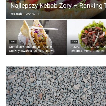
Najlepszy Kebab Żory – Ranking 
Redakcja
-
2024-09-14
ŻORY
ŻORY
Gamal bar&restauracja – Opinie,
ALMASHAD’S KEBAB – Opi
Godziny otwarcia, Menu, Dostawa
otwarcia, Menu, Dostawa