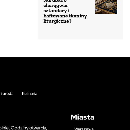
Jak dbać o
chorągwie,
sztandary i
haftowane tkaniny
liturgiczne?
 i uroda
Kulinaria
Miasta
inie, Godziny otwarcia,
Warszawa