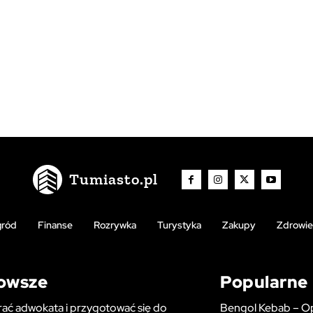
Tumiasto.pl
gród
Finanse
Rozrywka
Turystyka
Zakupy
Zdrowie
owsze
Popularne
ać adwokata i przygotować się do
Bengol Kebab – Op