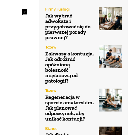
Firmy i usługi
0
Jak wybrać
adwokata i
przygotować się do
pierwszej porady
prawnej?
Tczew
Zakwasy a kontuzja.
Jak odróżnić
opóźnioną
bolesność
mięśniową od
patologii?
Tczew
Regeneracja w
sporcie amatorskim.
Jak planować
odpoczynek, aby
unikać kontuzji?
Biznes