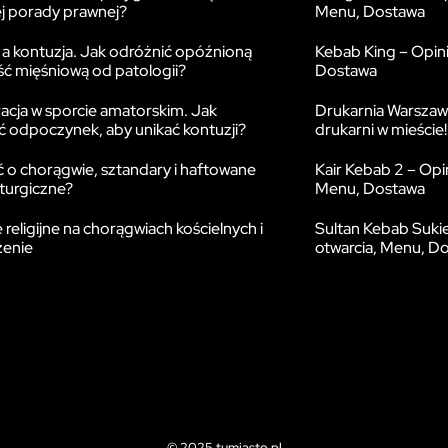
j porady prawnej?
Menu, Dostawa
a kontuzja. Jak odróżnić opóźnioną
Kebab King – Opini
ć mięśniową od patologii?
Dostawa
cja w sporcie amatorskim. Jak
Drukarnia Warszaw
 odpoczynek, aby unikać kontuzji?
drukarni w mieście!
 o chorągwie, sztandary i haftowane
Kair Kebab 2 – Opi
iturgiczne?
Menu, Dostawa
religijne na chorągwiach kościelnych i
Sultan Kebab Suki
zenie
otwarcia, Menu, D
© 2025 tumiasto.pl