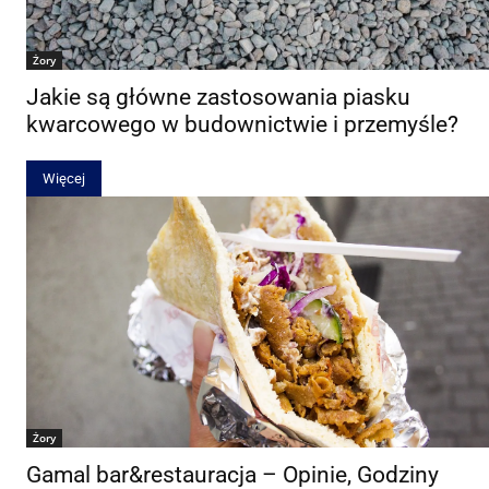
Żory
Jakie są główne zastosowania piasku
kwarcowego w budownictwie i przemyśle?
Więcej
Żory
Gamal bar&restauracja – Opinie, Godziny