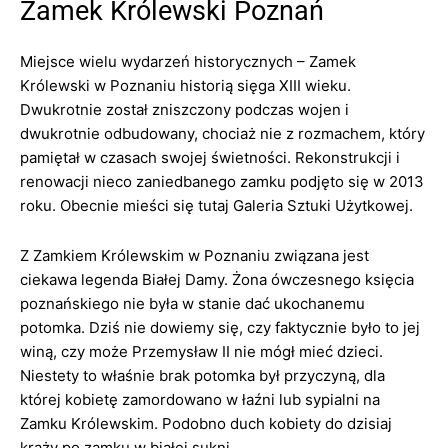
Zamek Królewski Poznań
Miejsce wielu wydarzeń historycznych – Zamek
Królewski w Poznaniu historią sięga XIII wieku.
Dwukrotnie został zniszczony podczas wojen i
dwukrotnie odbudowany, chociaż nie z rozmachem, który
pamiętał w czasach swojej świetności. Rekonstrukcji i
renowacji nieco zaniedbanego zamku podjęto się w 2013
roku. Obecnie mieści się tutaj Galeria Sztuki Użytkowej.
Z Zamkiem Królewskim w Poznaniu związana jest
ciekawa legenda Białej Damy. Żona ówczesnego księcia
poznańskiego nie była w stanie dać ukochanemu
potomka. Dziś nie dowiemy się, czy faktycznie było to jej
winą, czy może Przemysław II nie mógł mieć dzieci.
Niestety to właśnie brak potomka był przyczyną, dla
której kobietę zamordowano w łaźni lub sypialni na
Zamku Królewskim. Podobno duch kobiety do dzisiaj
krąży po zamku w białej sukni.