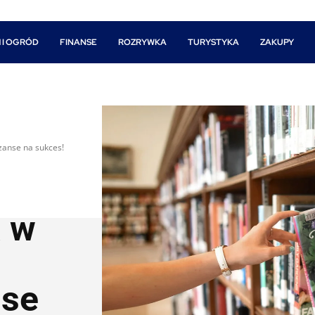
 I OGRÓD
FINANSE
ROZRYWKA
TURYSTYKA
ZAKUPY
zanse na sukces!
a w
nse