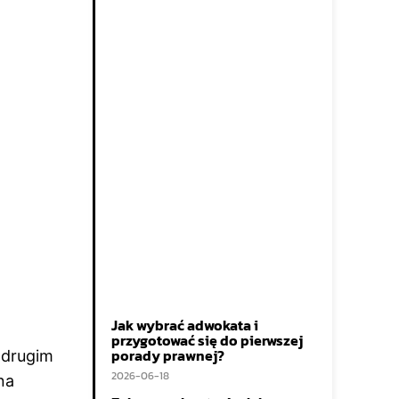
Jak wybrać adwokata i
przygotować się do pierwszej
porady prawnej?
 drugim
2026-06-18
na