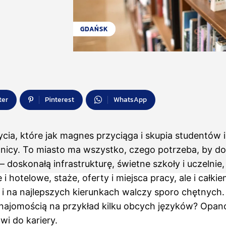
GDAŃSK
ter
Pinterest
WhatsApp
cia, które jak magnes przyciąga i skupia studentów i
granicy. To miasto ma wszystko, czego potrzeba, by d
– doskonałą infrastrukturę, świetne szkoły i uczelnie,
 hotelowe, staże, oferty i miejsca pracy, ale i całki
 i na najlepszych kierunkach walczy sporo chętnych.
znajomością na przykład kilku obcych języków? Opa
i do kariery.