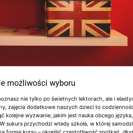
okie możliwości wyboru
oznasz nie tylko po świetnych lektorach, ale i elast
ny, zajęcia dodatkowe naszych dzieci to codziennoś
ć kolejne wyzwanie, jakim jest nauka obcego języka,
W sukurs przychodzi wtedy szkoła, w której samodzi
ą formę kursu – określić częstotliwość spotkań, dłu