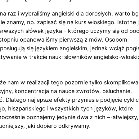
a raz i wybraliśmy angielski dla dorosłych, warto bę
e znamy, np. zapisać się na kurs włoskiego. Istotne j
erwszych słówek języka – którego uczymy się od po
stopniu opanowaliśmy pierwszą z mów. Osobom
sługują się językiem angielskim, jednak wciąż pogłę
tywanie w trakcie nauki słowników angielsko-włoski
e nam w realizacji tego pozornie tylko skomplikow
yjny, koncentracja na nauce zwrotów, osłuchanie,
. Dlatego najlepsze efekty przyniesie podjęcie cykli
iego, hiszpańskiego i wszystkich tych języków, które
ocześnie poznajemy jedynie dwa z nich – łatwiejszy
rudniejszy, jaki dopiero odkrywamy.