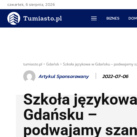
czwartek, 6 sierpnia, 2026
Tumiasto.pl
BIZNES
DOM
tumiasto.pl
Gdańsk
Szkoła językowa w Gdańsku – podwajamy s
2022-07-06
Artykul Sponsorowany
Szkoła językow
Gdańsku –
podwajamy sza