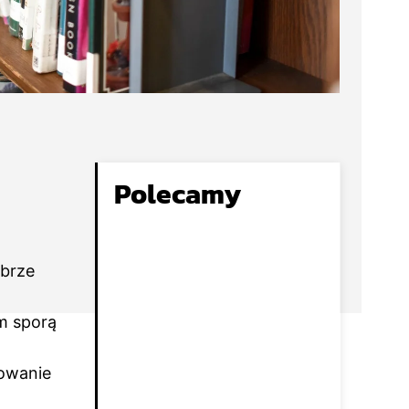
Polecamy
obrze
em sporą
nowanie