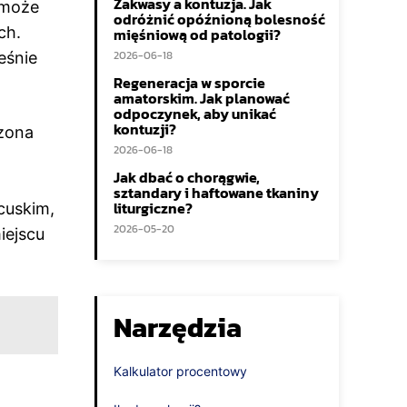
Zakwasy a kontuzja. Jak
 może
odróżnić opóźnioną bolesność
ch.
mięśniową od patologii?
2026-06-18
eśnie
Regeneracja w sporcie
amatorskim. Jak planować
odpoczynek, aby unikać
kontuzji?
dzona
2026-06-18
Jak dbać o chorągwie,
sztandary i haftowane tkaniny
liturgiczne?
cuskim,
2026-05-20
iejscu
Narzędzia
Kalkulator procentowy