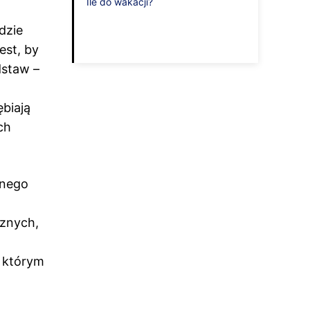
Ile do wakacji?
dzie
est, by
dstaw –
biają
ch
anego
cznych,
, którym