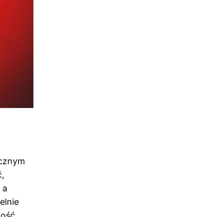
ycznym
ć,
 a
elnie
gość