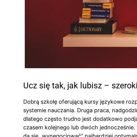
Ucz się tak, jak lubisz – szer
Dobrą szkołę oferującą kursy językowe rozp
systemie nauczania. Druga praca, nadgodzi
dlatego często trudno jest dodatkowo podją
czasem kolejnego lub dwóch jednocześnie. 
da się „wynegocjować” najbardziej optymaln