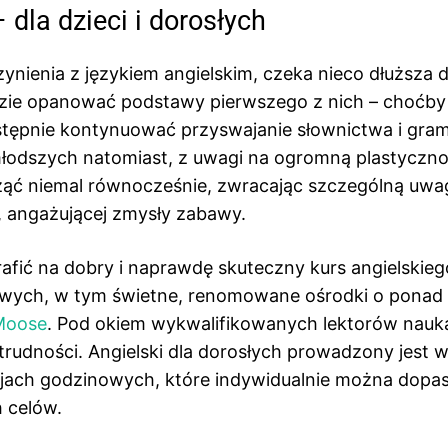
dla dzieci i dorosłych
zynienia z językiem angielskim, czeka nieco dłuższa 
zie opanować podstawy pierwszego z nich – choćby
następnie kontynuować przyswajanie słownictwa i gra
łodszych natomiast, z uwagi na ogromną plastyczn
ąć niemal równocześnie, zwracając szczególną uwa
j, angażującej zmysły zabawy.
 trafić na dobry i naprawdę skuteczny kurs angielskie
owych, w tym świetne, renomowane ośrodki o ponad
Moose
. Pod okiem wykwalifikowanych lektorów nauk
rudności. Angielski dla dorosłych prowadzony jest 
cjach godzinowych, które indywidualnie można dop
 celów.