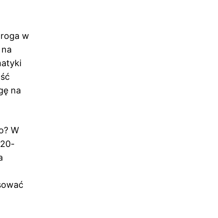
droga w
 na
matyki
ość
gę na
go? W
 20-
a
w
asować