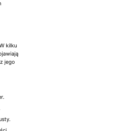
h
W kilku
ojawiają
z jego
r.
.
usty.
ści.