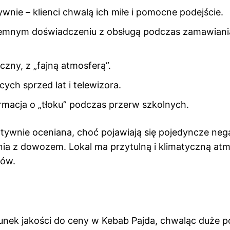
wnie – klienci chwalą ich miłe i pomocne podejście.
jemnym doświadczeniu z obsługą podczas zamawiani
yczny, z „fajną atmosferą”.
ch sprzed lat i telewizora.
rmacja o „tłoku” podczas przerw szkolnych.
ytywnie oceniana, choć pojawiają się pojedyncze ne
ia z dowozem. Lokal ma przytulną i klimatyczną atm
tów.
sunek jakości do ceny w Kebab Pajda, chwaląc duże po