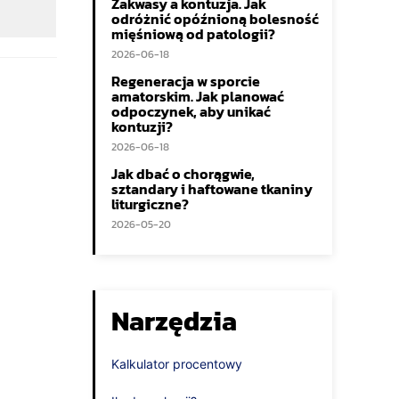
Zakwasy a kontuzja. Jak
odróżnić opóźnioną bolesność
mięśniową od patologii?
2026-06-18
Regeneracja w sporcie
amatorskim. Jak planować
odpoczynek, aby unikać
kontuzji?
2026-06-18
Jak dbać o chorągwie,
sztandary i haftowane tkaniny
liturgiczne?
2026-05-20
Narzędzia
Kalkulator procentowy