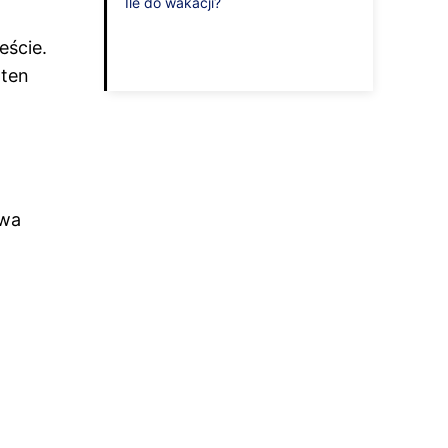
Ile do wakacji?
eście.
 ten
dwa