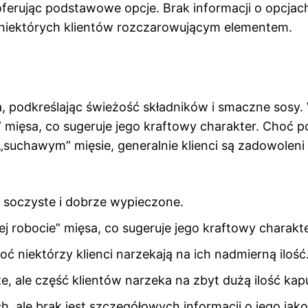
ferując podstawowe opcje. Brak informacji o opcjac
niektórych klientów rozczarowującym elementem.
, podkreślając świeżość składników i smaczne sosy. 
mięsa, co sugeruje jego kraftowy charakter. Choć p
suchawym” mięsie, generalnie klienci są zadowoleni 
, soczyste i dobrze wypieczone.
 robocie” mięsa, co sugeruje jego kraftowy charakte
ć niektórzy klienci narzekają na ich nadmierną ilość
, ale część klientów narzeka na zbyt dużą ilość kap
, ale brak jest szczegółowych informacji o jego jako