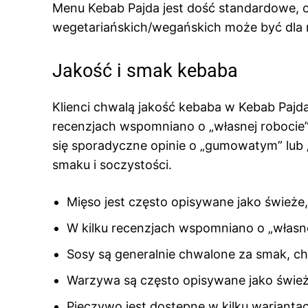
Menu Kebab Pajda jest dość standardowe, o
wegetariańskich/wegańskich może być dla 
Jakość i smak kebaba
Klienci chwalą jakość kebaba w Kebab Pajda
recenzjach wspomniano o „własnej robocie” 
się sporadyczne opinie o „gumowatym” lub „
smaku i soczystości.
Mięso jest często opisywane jako świeże
W kilku recenzjach wspomniano o „własnej
Sosy są generalnie chwalone za smak, cho
Warzywa są często opisywane jako świeże
Pieczywo jest dostępne w kilku wariantach