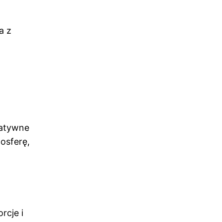
a z
gatywne
osferę,
rcje i