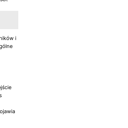
ników i
ogólne
jście
s
ojawia