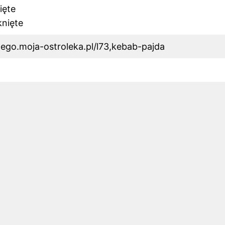
ięte
knięte
ego.moja-ostroleka.pl/l73,kebab-pajda