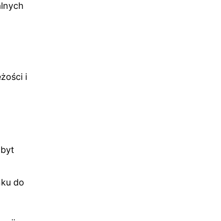
alnych
żości i
zbyt
nku do