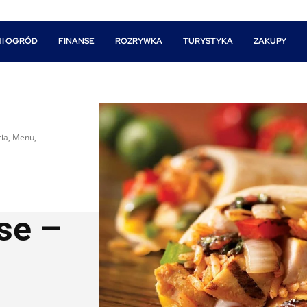
 I OGRÓD
FINANSE
ROZRYWKA
TURYSTYKA
ZAKUPY
cia, Menu,
se –