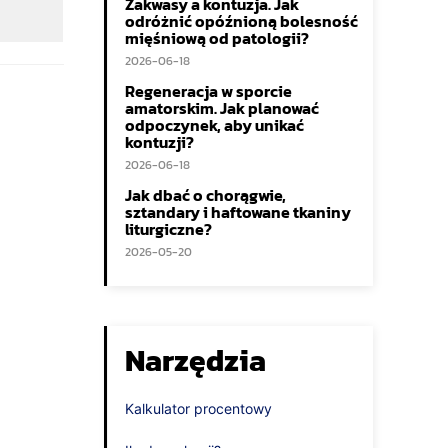
Zakwasy a kontuzja. Jak
odróżnić opóźnioną bolesność
mięśniową od patologii?
2026-06-18
Regeneracja w sporcie
amatorskim. Jak planować
odpoczynek, aby unikać
kontuzji?
2026-06-18
Jak dbać o chorągwie,
sztandary i haftowane tkaniny
liturgiczne?
2026-05-20
Narzędzia
Kalkulator procentowy