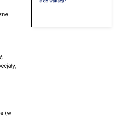
Ile do wakacji?
czne
ać
ecjały,
ie (w