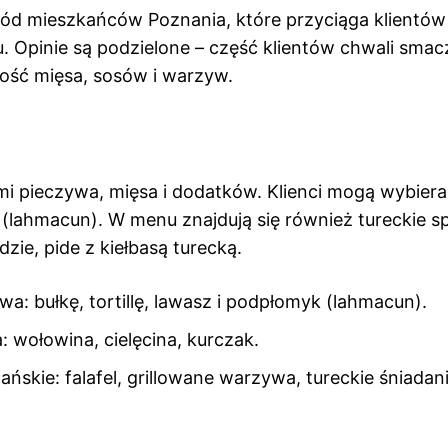
śród mieszkańców Poznania, które przyciąga klientów
. Opinie są podzielone – część klientów chwali sma
akość mięsa, sosów i warzyw.
mi pieczywa, mięsa i dodatków. Klienci mogą wybier
a (lahmacun). W menu znajdują się również tureckie sp
dzie, pide z kiełbasą turecką.
a: bułkę, tortillę, lawasz i podpłomyk (lahmacun).
 wołowina, cielęcina, kurczak.
ńskie: falafel, grillowane warzywa, tureckie śniadan