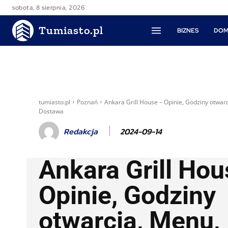
sobota, 8 sierpnia, 2026
Tumiasto.pl
BIZNES
DOM
tumiasto.pl
Poznań
Ankara Grill House – Opinie, Godziny otwar
Dostawa
2024-09-14
Redakcja
Ankara Grill Hou
Opinie, Godziny
otwarcia, Menu,