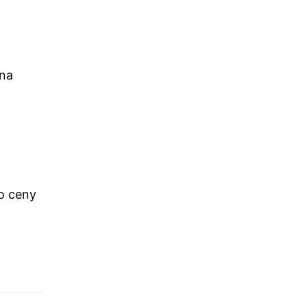
 na
do ceny