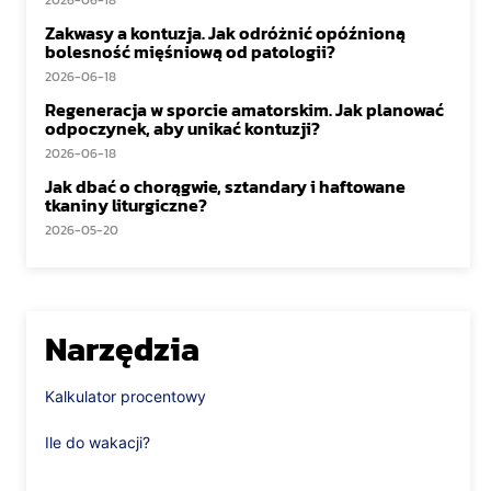
2026-06-18
Zakwasy a kontuzja. Jak odróżnić opóźnioną
bolesność mięśniową od patologii?
2026-06-18
Regeneracja w sporcie amatorskim. Jak planować
odpoczynek, aby unikać kontuzji?
2026-06-18
Jak dbać o chorągwie, sztandary i haftowane
tkaniny liturgiczne?
2026-05-20
Narzędzia
Kalkulator procentowy
Ile do wakacji?