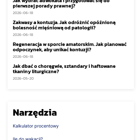
Jak wybrać adwokata i przygotować się do
pierwszej porady prawnej?
2026-06-18
Zakwasy a kontuzja. Jak odróżnić opóźnioną
bolesność mięśniową od patologii?
2026-06-18
Regeneracja w sporcie amatorskim. Jak planować
odpoczynek, aby unikać kontuzji?
2026-06-18
Jak dbać o chorągwie, sztandary i haftowane
tkaniny liturgiczne?
2026-05-20
Narzędzia
Kalkulator procentowy
Ile do wakacji?