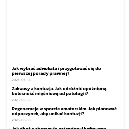
Jak wybrać adwokata i przygotować się do
pierwszej porady prawnej?
2026-06-18
Zakwasy a kontuzja. Jak odróżnić opóźnioną
bolesność mięśniową od patologii?
2026-06-18
Regeneracja w sporcie amatorskim. Jak planować
odpoczynek, aby unikać kontuzji?
2026-06-18
Jak dbać o chorągwie, sztandary i haftowane