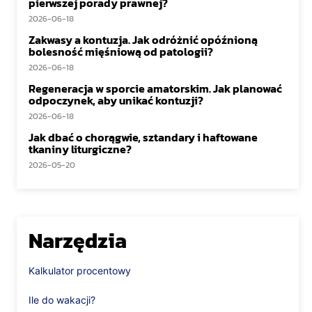
pierwszej porady prawnej?
2026-06-18
Zakwasy a kontuzja. Jak odróżnić opóźnioną
bolesność mięśniową od patologii?
2026-06-18
Regeneracja w sporcie amatorskim. Jak planować
odpoczynek, aby unikać kontuzji?
2026-06-18
Jak dbać o chorągwie, sztandary i haftowane
tkaniny liturgiczne?
2026-05-20
Narzędzia
Kalkulator procentowy
Ile do wakacji?