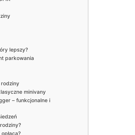
ziny
óry lepszy?
nt parkowania
 rodziny
lasyczne minivany
gger – funkcjonalne i
siedzeń
 rodziny?
 opłaca?