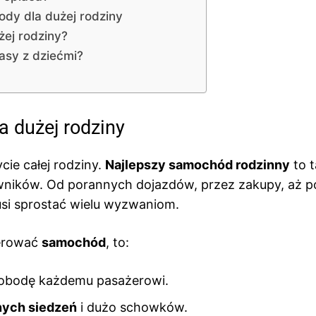
dy dla dużej rodziny
żej rodziny?
rasy z dziećmi?
 dużej rodziny
ie całej rodziny.
Najlepszy samochód rodzinny
to t
ników. Od porannych dojazdów, przez zakupy, aż p
si sprostać wielu wyzwaniom.
ferować
samochód
, to:
obodę każdemu pasażerowi.
nych siedzeń
i dużo schowków.