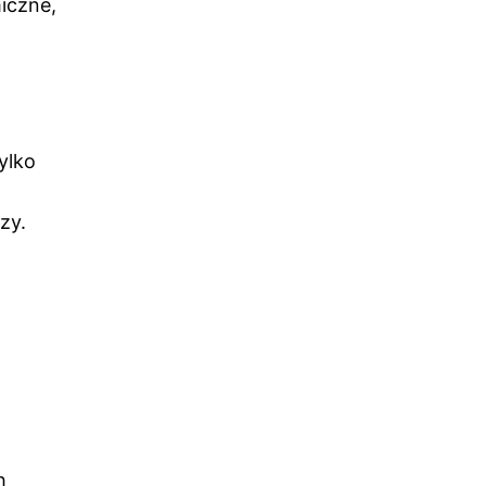
iczne,
ylko
zy.
h