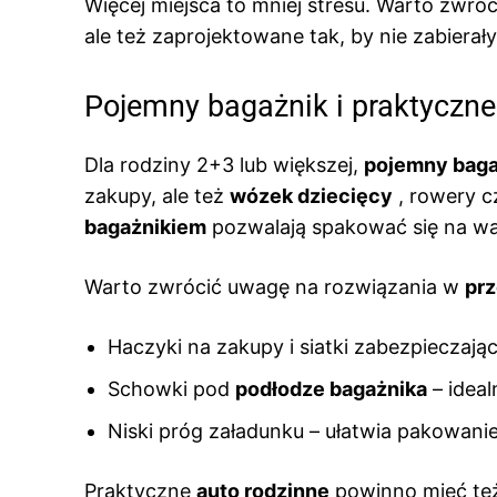
Więcej miejsca to mniej stresu. Warto zwr
ale też zaprojektowane tak, by nie zabierał
Pojemny bagażnik i praktyczn
Dla rodziny 2+3 lub większej,
pojemny baga
zakupy, ale też
wózek dziecięcy
, rowery 
bagażnikiem
pozwalają spakować się na wa
Warto zwrócić uwagę na rozwiązania w
prz
Haczyki na zakupy i siatki zabezpieczając
Schowki pod
podłodze bagażnika
– ideal
Niski próg załadunku – ułatwia pakowani
Praktyczne
auto rodzinne
powinno mieć t