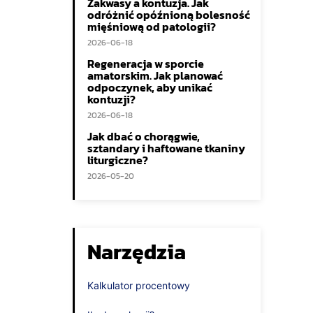
Zakwasy a kontuzja. Jak
odróżnić opóźnioną bolesność
mięśniową od patologii?
2026-06-18
Regeneracja w sporcie
amatorskim. Jak planować
odpoczynek, aby unikać
kontuzji?
2026-06-18
Jak dbać o chorągwie,
sztandary i haftowane tkaniny
liturgiczne?
2026-05-20
Narzędzia
Kalkulator procentowy