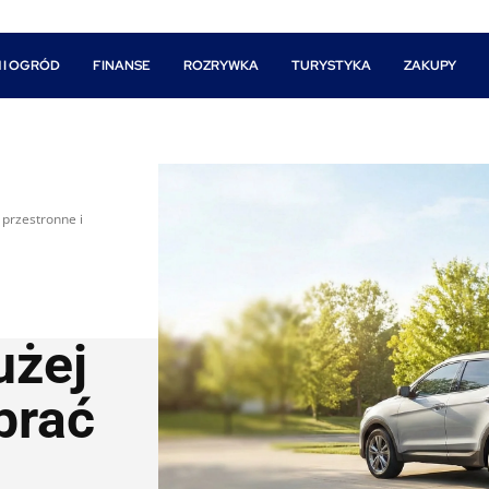
 I OGRÓD
FINANSE
ROZRYWKA
TURYSTYKA
ZAKUPY
 przestronne i
użej
brać