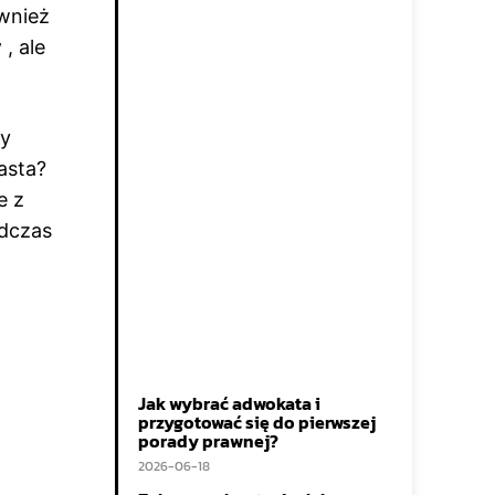
ównież
y
, ale
zy
asta?
e z
odczas
Jak wybrać adwokata i
przygotować się do pierwszej
porady prawnej?
2026-06-18