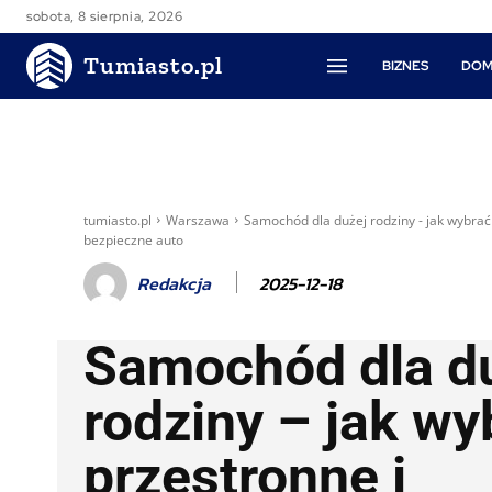
sobota, 8 sierpnia, 2026
Tumiasto.pl
BIZNES
DOM
tumiasto.pl
Warszawa
Samochód dla dużej rodziny - jak wybrać
bezpieczne auto
2025-12-18
Redakcja
Samochód dla d
rodziny – jak wy
przestronne i