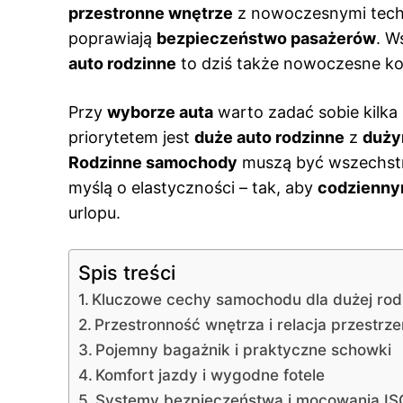
przestronne wnętrze
z nowoczesnymi techn
poprawiają
bezpieczeństwo pasażerów
. W
auto rodzinne
to dziś także nowoczesne ko
Przy
wyborze auta
warto zadać sobie kilka
priorytetem jest
duże auto rodzinne
z
duży
Rodzinne samochody
muszą być wszechstro
myślą o elastyczności – tak, aby
codzienny
urlopu.
Spis treści
Kluczowe cechy samochodu dla dużej rod
Przestronność wnętrza i relacja przestrz
Pojemny bagażnik i praktyczne schowki
Komfort jazdy i wygodne fotele
Systemy bezpieczeństwa i mocowania IS