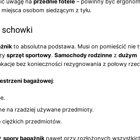
ócić uwagę na
przednie fotele
– powinny być ergonom
y miejsca osobom siedzącym z tyłu.
e schowki
żnik
to absolutna podstawa. Musi on pomieścić nie t
czy
sprzęt sportowy
.
Samochody rodzinne
z
dużym
kacje bez konieczności rezygnowania z połowy rzec
estrzeni bagażowej
:
e.
ne na rzadziej używane przedmioty.
e ciężkich przedmiotów.
eż
spory bagażnik
nawet przy rozłożonych wszystkic