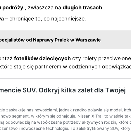
u podróży
, zwłaszcza na
długich trasach
.
wa
– chroniące to, co najcenniejsze.
pecjalistów od Naprawy Pralek w Warszawie
montaż
fotelików dziecięcych
czy rolety przeciwsłon
 które staje się partnerem w codziennych obowiązka