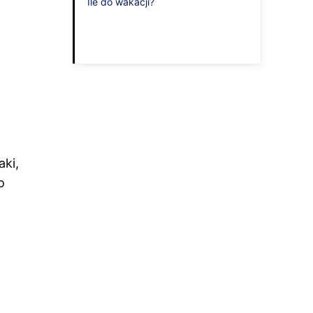
Ile do wakacji?
aki,
o